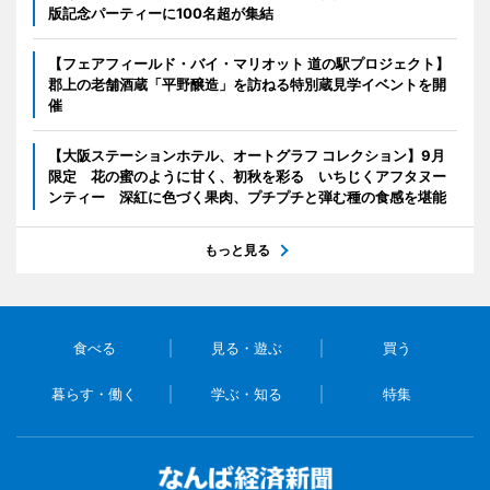
版記念パーティーに100名超が集結
【フェアフィールド・バイ・マリオット 道の駅プロジェクト】
郡上の老舗酒蔵「平野醸造」を訪ねる特別蔵見学イベントを開
催
【大阪ステーションホテル、オートグラフ コレクション】9月
限定 花の蜜のように甘く、初秋を彩る いちじくアフタヌー
ンティー 深紅に色づく果肉、プチプチと弾む種の食感を堪能
もっと見る
食べる
見る・遊ぶ
買う
暮らす・働く
学ぶ・知る
特集