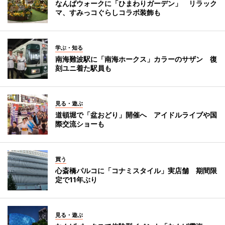
なんばウォークに「ひまわりガーデン」 リラック
マ、すみっコぐらしコラボ装飾も
学ぶ・知る
南海難波駅に「南海ホークス」カラーのサザン 復
刻ユニ着た駅員も
見る・遊ぶ
道頓堀で「盆おどり」開催へ アイドルライブや国
際交流ショーも
買う
心斎橋パルコに「コナミスタイル」実店舗 期間限
定で11年ぶり
見る・遊ぶ