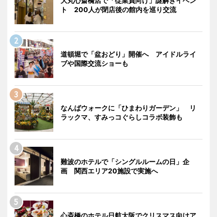
大丸心斎橋店で「従業員向け」謎解きイベン
ト 200人が閉店後の館内を巡り交流
道頓堀で「盆おどり」開催へ アイドルライ
ブや国際交流ショーも
なんばウォークに「ひまわりガーデン」 リ
ラックマ、すみっコぐらしコラボ装飾も
難波のホテルで「シングルルームの日」企
画 関西エリア20施設で実施へ
心斎橋のホテル日航大阪でクリスマス向けア