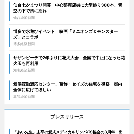
仙台七夕まつり開幕 中心部商店街に大型飾り300本、青
空の下で風に揺れ
仙台経済新聞
博多で水遊びイベント 映画「ミニオンズ＆モンスター
ズ」とコラボ
博多経済新聞
サザンビーチで2年ぶりに花火大会 全国で中止になった花
火玉も再利用
湘南経済新聞
気候変動適応センター、葛飾・セイズの住宅を視察 都内
全体に広げてほしい
葛飾経済新聞
プレスリリース
「あい先生」主宰の愛式メディカルリンパ(R)協会の3周年・出