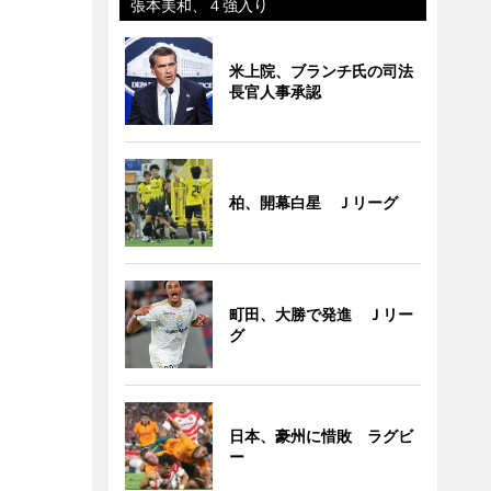
張本美和、４強入り
米上院、ブランチ氏の司法
長官人事承認
柏、開幕白星 Ｊリーグ
町田、大勝で発進 Ｊリー
グ
日本、豪州に惜敗 ラグビ
ー