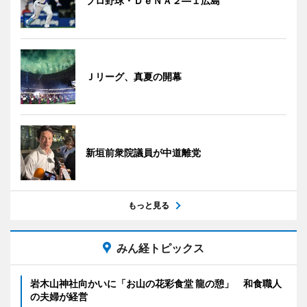
プロ野球・ＤｅＮＡ２―１広島
Ｊリーグ、真夏の開幕
新垣前衆院議員が中道離党
もっと見る
みん経トピックス
岩木山神社向かいに「お山の花彩食堂 龍の憩」 和食職人
の夫婦が経営