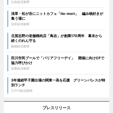
弘前経済新聞
浅草・松が谷にニットカフェ「ito-mori」 編み物好きが
集う場に
浅草経済新聞
北習志野の老舗精肉店「鳥吉」が創業170周年 幕末から
続くのれん守る
船橋経済新聞
田川市民プールで「バリアフリーデイ」 開催に向けCFで
協力呼びかけ
筑豊経済新聞
3年連続甲子園出場の関東一高を応援 グリーンパレスが特
別ランチ
江戸川経済新聞
プレスリリース