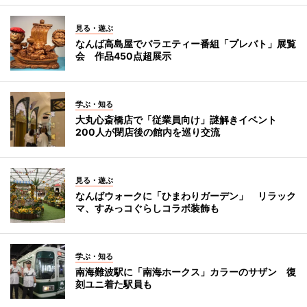
見る・遊ぶ
なんば高島屋でバラエティー番組「プレバト」展覧
会 作品450点超展示
学ぶ・知る
大丸心斎橋店で「従業員向け」謎解きイベント
200人が閉店後の館内を巡り交流
見る・遊ぶ
なんばウォークに「ひまわりガーデン」 リラック
マ、すみっコぐらしコラボ装飾も
学ぶ・知る
南海難波駅に「南海ホークス」カラーのサザン 復
刻ユニ着た駅員も