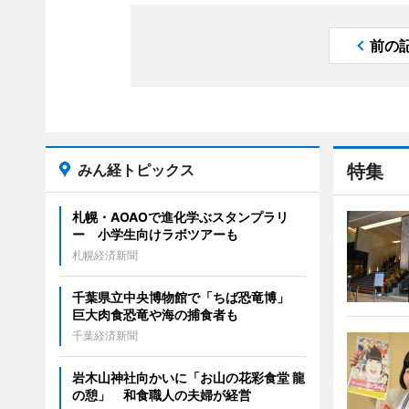
前の
みん経トピックス
特集
札幌・AOAOで進化学ぶスタンプラリ
ー 小学生向けラボツアーも
札幌経済新聞
千葉県立中央博物館で「ちば恐竜博」
巨大肉食恐竜や海の捕食者も
千葉経済新聞
岩木山神社向かいに「お山の花彩食堂 龍
の憩」 和食職人の夫婦が経営