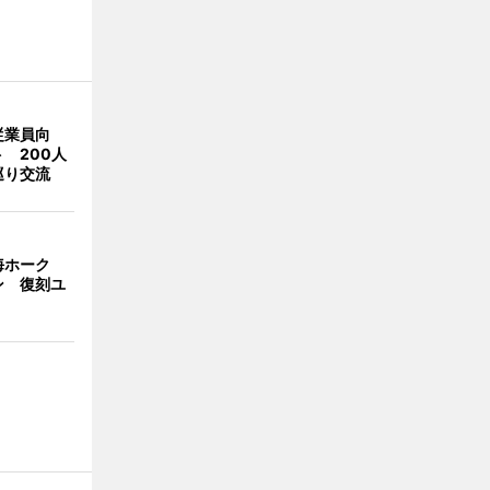
従業員向
 200人
巡り交流
海ホーク
ン 復刻ユ