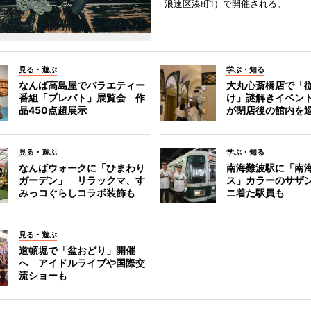
浪速区湊町1）で開催される。
見る・遊ぶ
学ぶ・知る
なんば高島屋でバラエティー
大丸心斎橋店で「
番組「プレバト」展覧会 作
け」謎解きイベント
品450点超展示
が閉店後の館内を
見る・遊ぶ
学ぶ・知る
なんばウォークに「ひまわり
南海難波駅に「南
ガーデン」 リラックマ、す
ス」カラーのサザ
みっコぐらしコラボ装飾も
ニ着た駅員も
見る・遊ぶ
道頓堀で「盆おどり」開催
へ アイドルライブや国際交
流ショーも