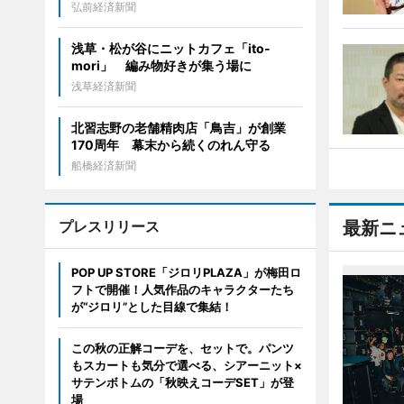
弘前経済新聞
浅草・松が谷にニットカフェ「ito-
mori」 編み物好きが集う場に
浅草経済新聞
北習志野の老舗精肉店「鳥吉」が創業
170周年 幕末から続くのれん守る
船橋経済新聞
プレスリリース
最新ニ
POP UP STORE「ジロリPLAZA」が梅田ロ
フトで開催！人気作品のキャラクターたち
が“ジロリ”とした目線で集結！
この秋の正解コーデを、セットで。パンツ
もスカートも気分で選べる、シアーニット×
サテンボトムの「秋映えコーデSET」が登
場