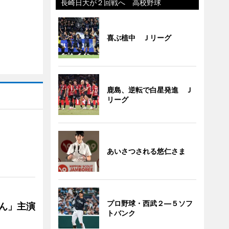
長崎日大が２回戦へ 高校野球
喜ぶ植中 Ｊリーグ
鹿島、逆転で白星発進 Ｊ
リーグ
あいさつされる悠仁さま
プロ野球・西武２―５ソフ
ゃん」主演
トバンク