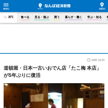
35°C
食べる
見る・遊ぶ
買う
暮らす・働く
学ぶ・知る
2007.10.25
道頓堀・日本一古いおでん店「たこ梅 本店」
が5年ぶりに復活