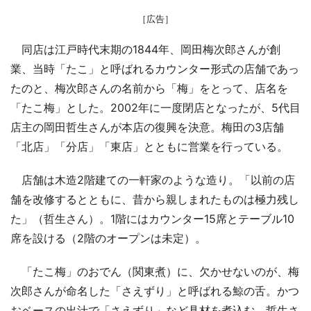
［広告］
同店は江戸時代末期の1844年、岡田梅次郎さんが創
業、当時「たこ」と呼ばれるカウンター形式の店舗であっ
たのと、梅次郎さんの名前から「梅」をとって、店名を
「たこ梅」とした。2002年に一度閉店となったが、5代目
店主の岡田哲生さんが本店の復興を決意。梅田の3店舗
「北店」「分店」「東店」とともに営業を行っている。
店舗は木造2階建ての一軒家のような造り。「以前の店
舗を改修するとともに、昔から親しまれたものは極力残し
た」（哲生さん）。1階にはカウンター15席とテーブル10
席を設ける（2階のオープンは未定）。
「たこ梅」のおでん（関東煮）に、欠かせないのが、梅
次郎さんが命名した「さえずり」と呼ばれる鯨の舌。かつ
おベースの出汁で「さえずり」など具材を煮込む。哲生さ