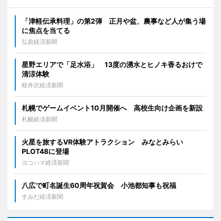
「津軽伝承料理」の第2弾 正月や盆、農事など人が集う場
に焦点を当てる
弘前経済新聞
星野エリアで「足水浴」 13度の湧水とヒノキ香るおけで
清涼体験
軽井沢経済新聞
札幌でゲームイベント10月開催へ 高校生向け企画を新設
札幌経済新聞
火星を旅するVR体験アトラクション みなとみらい
PLOT48に登場
ヨコハマ経済新聞
八広で町名誕生60周年祝賀会 小池都知事も祝福
すみだ経済新聞