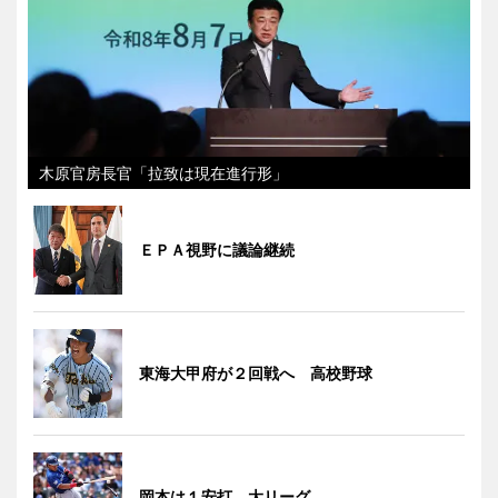
木原官房長官「拉致は現在進行形」
ＥＰＡ視野に議論継続
東海大甲府が２回戦へ 高校野球
岡本は１安打 大リーグ