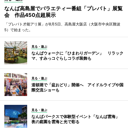
なんば高島屋でバラエティー番組「プレバト」展覧
会 作品450点超展示
「プレバト才能アリ展」が8月5日、高島屋大阪店（大阪市中央区難波
5）で始まった。
見る・遊ぶ
なんばウォークに「ひまわりガーデン」 リラック
マ、すみっコぐらしコラボ装飾も
見る・遊ぶ
道頓堀で「盆おどり」開催へ アイドルライブや国
際交流ショーも
見る・遊ぶ
なんばパークスで体験型イベント「なんば雲海」
夜の庭園を雲海と光で彩る