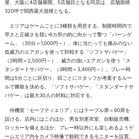
屋、大阪に4店舗展開。5店舗目となる同店は、店舗面積
320坪で関西最大規模となる。
エリアはゲームごとに3種類を用意する。制限時間内で
早さと正確さを競い6カ所の的に向かって撃つ「パーンゲ
ーム」（30分＝1,000円～）、体に当たっても痛みのない
低威力のエアガンを使って対戦する「ソフトサバゲー」
（2時間＝2,500円～）、威力の強いエアガンを使う「ス
タンダードサバゲー」（3時間＝3,400円～）。プレー時
間は5分ごとに区切り、回ごとにスタッフが考案するルー
ルで勝敗を決める。「ソフトサバゲー」「スタンダードサ
バゲー」は最大30人の対戦に対応する。
待機室「セーフティエリア」にはテーブル席＝90席を
設ける。店内にはこのほか、男女別更衣室、自動販売機、
ロッカーを備えるほか、プレー時以外にも楽しめるようゲ
ームエリア内をカメラ映像で観戦できるモニターを設置。