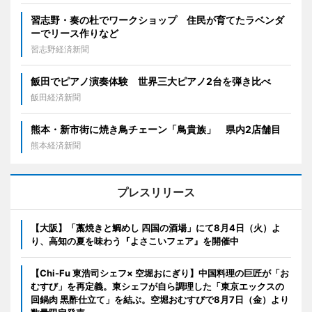
習志野・奏の杜でワークショップ 住民が育てたラベンダ
ーでリース作りなど
習志野経済新聞
飯田でピアノ演奏体験 世界三大ピアノ2台を弾き比べ
飯田経済新聞
熊本・新市街に焼き鳥チェーン「鳥貴族」 県内2店舗目
熊本経済新聞
プレスリリース
【大阪】「藁焼きと鯛めし 四国の酒場」にて8月4日（火）よ
り、高知の夏を味わう『よさこいフェア』を開催中
【Chi-Fu 東浩司シェフ× 空堀おにぎり】中国料理の巨匠が「お
むすび」を再定義。東シェフが自ら調理した「東京エックスの
回鍋肉 黒酢仕立て」を結ぶ。空堀おむすびで8月7日（金）より