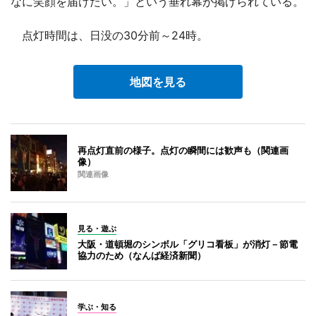
なに笑顔を届けたい。」という垂れ幕が掲げられている。
点灯時間は、日没の30分前～24時。
地図を見る
再点灯直前の様子。点灯の瞬間には歓声も（関連画
像）
関連画像
見る・遊ぶ
大阪・道頓堀のシンボル「グリコ看板」が消灯－節電
協力のため（なんば経済新聞）
学ぶ・知る