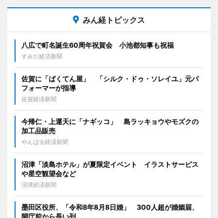
みん経トピックス
八広で町名誕生60周年祝賀会 小池都知事も祝福
すみだ経済新聞
佐賀に「ばくてん屋」 「シルク・ドゥ・ソレイユ」元パ
フォーマーが指導
佐賀経済新聞
今帰仁・上運天に「ナギッコ」 島ラッキョウやモズクの
加工品販売
やんばる経済新聞
沼津「淡島ホテル」が夏限定イベント イラストサービス
や星空観望会など
沼津経済新聞
墨田区役所、「令和8年8月8日婚」 300人超が婚姻届、
開庁前から長い列