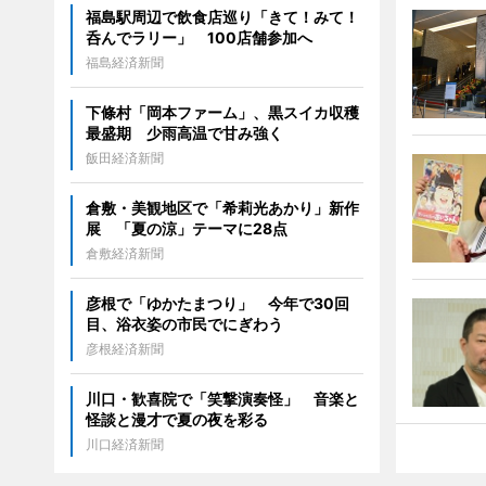
福島駅周辺で飲食店巡り「きて！みて！
呑んでラリー」 100店舗参加へ
福島経済新聞
下條村「岡本ファーム」、黒スイカ収穫
最盛期 少雨高温で甘み強く
飯田経済新聞
倉敷・美観地区で「希莉光あかり」新作
展 「夏の涼」テーマに28点
倉敷経済新聞
彦根で「ゆかたまつり」 今年で30回
目、浴衣姿の市民でにぎわう
彦根経済新聞
川口・歓喜院で「笑撃演奏怪」 音楽と
怪談と漫才で夏の夜を彩る
川口経済新聞