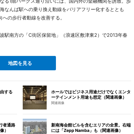
なる1階パークス通り沿いには、国内外の金融機関を誘致。歩
海なんば駅への乗り換え動線をバリアフリー化するととも
向への歩行者動線を改善する。
駅南方の「C街区保留地」（浪速区敷津東2）で2013年春
地図を見る
由する
ホールではビジネス用途だけでなくエンタ
ーテインメント用途も想定（関連画像）
関連画像
行者通路
新南海会館ビルを含むエリアの全景。右端
像）
には「Zepp Namba」も（関連画像）