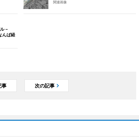
関連画像
ル－
なんば経
記事
次の記事