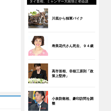
タイ首相、ミャンマー大統領と初会談
川底から独軍バイク
寿美花代さん死去、９４歳
高市首相、非核三原則「政
策上堅持」
小泉防衛相、豪印訪問を調
整