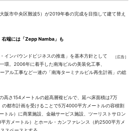
阪市中央区難波5）が2019年春の完成を目指して建て替え
端には「Zepp Namba」も
・インバウンドビジネスの推進」を基本方針として
［広告］
一環。2006年に着手した南海ビルの美装化工事、
リニューアル工事など一連の「南海ターミナルビル再生計画」の総
の高さ154メートルの超高層複ビルで、延べ床面積は7万
」の都市計画を受けることで5万4000平方メートルの容積割
方メートル）に商業施設、金融サービス施設、ツーリストサロン
0平方メートル）とホール・カンファレンス（約2500平方メ
ィススペースとする。