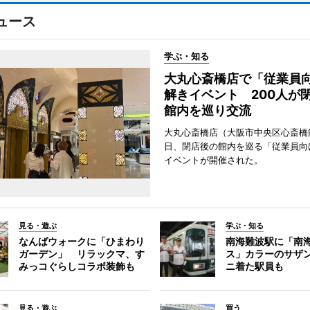
ュース
学ぶ・知る
大丸心斎橋店で「従業員
解きイベント 200人が
館内を巡り交流
大丸心斎橋店（大阪市中央区心斎橋筋
日、閉店後の館内を巡る「従業員向
イベントが開催された。
見る・遊ぶ
学ぶ・知る
なんばウォークに「ひまわり
南海難波駅に「南
ガーデン」 リラックマ、す
ス」カラーのサザ
みっコぐらしコラボ装飾も
ニ着た駅員も
見る・遊ぶ
買う