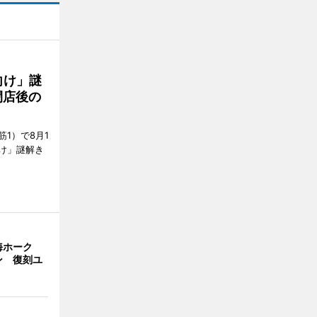
向け」謎
閉店後の
1）で8月1
け」謎解き
海ホーク
ン 復刻ユ