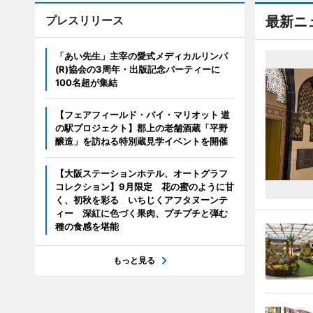
プレスリリース
最新ニ
「あい先生」主宰の愛式メディカルリンパ
(R)協会の3周年・出版記念パーティーに
100名超が集結
【フェアフィールド・バイ・マリオット 道
の駅プロジェクト】郡上の老舗酒蔵「平野
醸造」を訪ねる特別蔵見学イベントを開催
【大阪ステーションホテル、オートグラフ
コレクション】9月限定 花の蜜のように甘
く、初秋を彩る いちじくアフタヌーンテ
ィー 深紅に色づく果肉、プチプチと弾む
種の食感を堪能
もっと見る