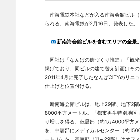
南海電鉄本社などが入る南海会館ビル（大
られる。南海電鉄が2月16日、発表した。
新南海会館ビルを含むエリアの全景。右
同社は「なんばの街づくり推進」「観光
掲げており、同ビルの建て替え計画はその
2011年4月に完了したなんばCITYの
仕上げと位置付ける。
新南海会館ビルは、地上29階、地下2階
8000平方メートル。「都市再生特別地区
り増しを得る。低層部（約1万4000平
を、中層部にメディカルセンター（約150
ートル）を、高層部（11～29階）はオフ