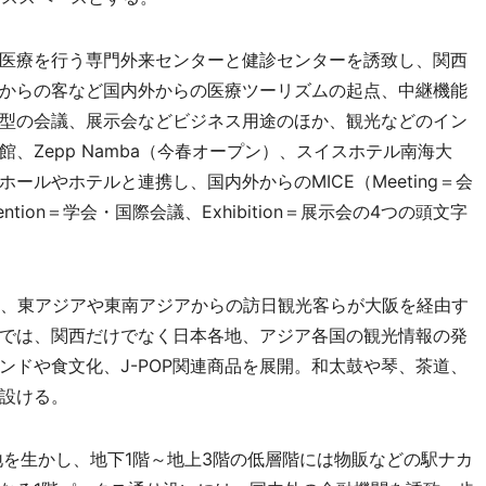
医療を行う専門外来センターと健診センターを誘致し、関西
からの客など国内外からの医療ツーリズムの起点、中継機能
型の会議、展示会などビジネス用途のほか、観光などのイン
、Zepp Namba（今春オープン）、スイスホテル南海大
ルやホテルと連携し、国内外からのMICE（Meeting＝会
ention＝学会・国際会議、Exhibition＝展示会の4つの頭文字
、東アジアや東南アジアからの訪日観光客らが大阪を経由す
では、関西だけでなく日本各地、アジア各国の観光情報の発
ンドや食文化、J-POP関連商品を展開。和太鼓や琴、茶道、
設ける。
を生かし、地下1階～地上3階の低層階には物販などの駅ナカ