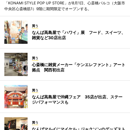
「KONAMI STYLE POP UP STORE」が8月1日、心斎橋パルコ（大阪市
中央区心斎橋筋1）9階に期間限定でオープンする。
買う
なんば高島屋で「ハワイ」展 フード、スイーツ、
雑貨など30店出店
買う
心斎橋に雑貨メーカー「ケンエレファント」アート
拠点 関西初出店
買う
なんば高島屋で沖縄フェア 35店が出店、ステー
ジパフォーマンスも
買う
なんばマルイにマイケル・ジャクソンのグッズスト