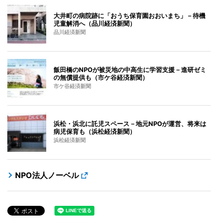
大井町の病院跡に「おうち保育園おおいまち」－待機
児童解消へ（品川経済新聞）
品川経済新聞
飯田橋のNPOが被災地の中高生に学習支援－進研ゼミ
の無償提供も（市ケ谷経済新聞）
市ケ谷経済新聞
浜松・浜北に託児スペース－地元NPOが運営、将来は
病児保育も（浜松経済新聞）
浜松経済新聞
NPO法人ノーベル