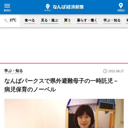
37°C
食べる
見る・遊ぶ
買う
暮らす・働く
学ぶ・知る
学ぶ・知る
2012.08.17
なんばパークスで県外避難母子の一時託児－
病児保育のノーベル