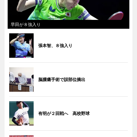
早田が８強入り
張本智、８強入り
脳腫瘍手術で誤部位摘出
有明が２回戦へ 高校野球