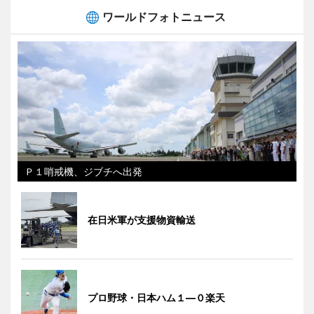
ワールドフォトニュース
Ｐ１哨戒機、ジブチへ出発
在日米軍が支援物資輸送
プロ野球・日本ハム１―０楽天