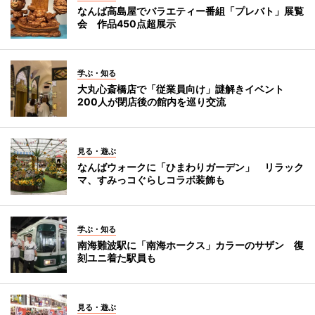
なんば高島屋でバラエティー番組「プレバト」展覧
会 作品450点超展示
学ぶ・知る
大丸心斎橋店で「従業員向け」謎解きイベント
200人が閉店後の館内を巡り交流
見る・遊ぶ
なんばウォークに「ひまわりガーデン」 リラック
マ、すみっコぐらしコラボ装飾も
学ぶ・知る
南海難波駅に「南海ホークス」カラーのサザン 復
刻ユニ着た駅員も
見る・遊ぶ