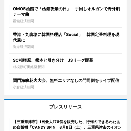
OMO5函館で「函館夜景の日」 手回しオルガンで野外劇
テーマ曲
函館経済新聞
香港・九龍塘に韓国料理店「Social」 韓国定番料理を現
代風に
香港経済新聞
SC相模原、熊本と引き分け J3リーグ開幕
相模原町田経済新聞
関門海峡花火大会、無料エリアなしの門司側をライブ配信
小倉経済新聞
プレスリリース
【三重県津市】1日最大176個を販売した、行列のできるわたあ
め自販機「CANDY SPIN」8月8日（土）、三重県津市のイオン