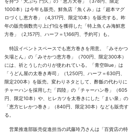
を持つ「天ぷら 門久」の「恵方天巻」（378円、限定
1000本）は今年も販売。鮮魚店「魚くみ」は「超本マグ
ロづくし恵方巻」（4,317円、限定10本）を販売する。昨
年の販売個数売り上げ1位を獲得した「特上魚くみ海鮮恵
方巻」（2,157円、ハーフ＝1,166円、予約可）も。
特設イベントスペースでも恵方巻きを用意。「みそかつ
矢場とん」の「みそかつ恵方巻」（700円、限定300本）
には、祈とうしたのりが使われている。「青空Blue」は
「うどん屋の太巻き寿司」（1,250円、ハーフ＝630円、
限定200本）を販売。変わりネタとして、酢飯の代わりに
チャーハンを採用した「四陸」の「チャーハン巻」（605
円、限定10本）や、ヒレカツを太巻きにした「まい泉」の
「恵方ヒレかつ巻き」（840円、限定30本）なども販売す
る。
営業推進部販売促進担当の武藤玲乃さんは「百貨店の特