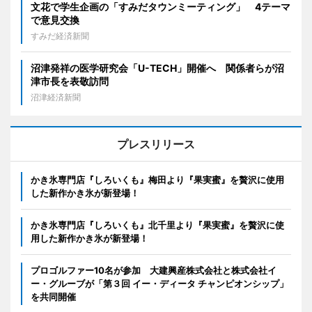
文花で学生企画の「すみだタウンミーティング」 4テーマ
で意見交換
すみだ経済新聞
沼津発祥の医学研究会「U-TECH」開催へ 関係者らが沼
津市長を表敬訪問
沼津経済新聞
プレスリリース
かき氷専門店『しろいくも』梅田より『果実蜜』を贅沢に使用
した新作かき氷が新登場！
かき氷専門店『しろいくも』北千里より『果実蜜』を贅沢に使
用した新作かき氷が新登場！
プロゴルファー10名が参加 大建興産株式会社と株式会社イ
ー・グルーブが「第３回 イー・ディータ チャンピオンシップ」
を共同開催