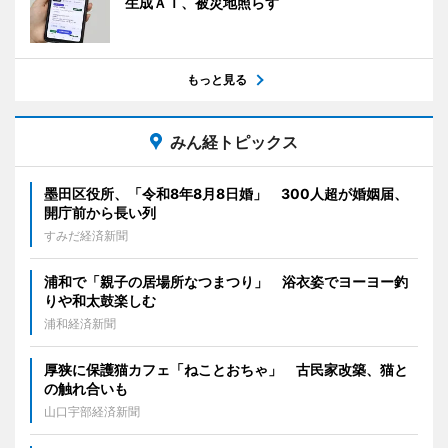
生成ＡＩ、被災地照らす
もっと見る
みん経トピックス
墨田区役所、「令和8年8月8日婚」 300人超が婚姻届、
開庁前から長い列
すみだ経済新聞
浦和で「親子の居場所なつまつり」 浴衣姿でヨーヨー釣
りや和太鼓楽しむ
浦和経済新聞
厚狭に保護猫カフェ「ねことおちゃ」 古民家改築、猫と
の触れ合いも
山口宇部経済新聞