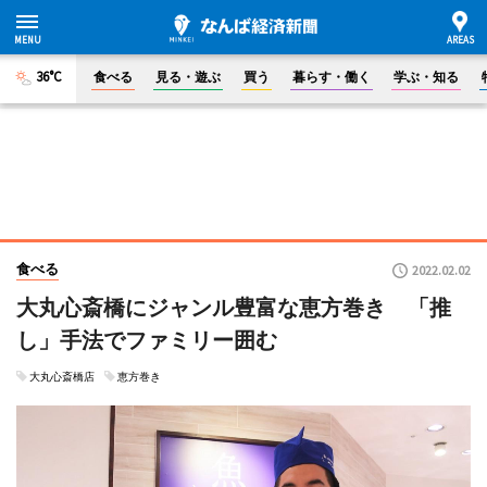
36°C
食べる
見る・遊ぶ
買う
暮らす・働く
学ぶ・知る
食べる
2022.02.02
大丸心斎橋にジャンル豊富な恵方巻き 「推
し」手法でファミリー囲む
大丸心斎橋店
恵方巻き