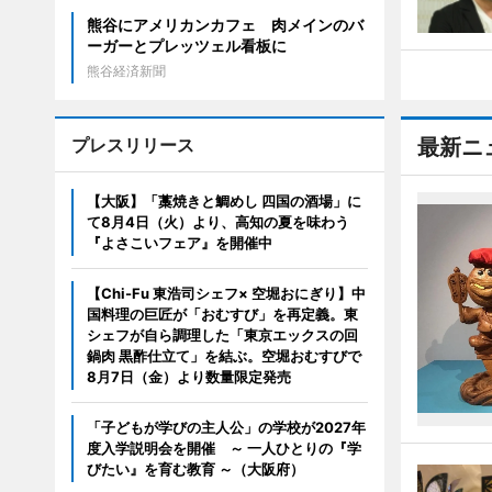
熊谷にアメリカンカフェ 肉メインのバ
ーガーとプレッツェル看板に
熊谷経済新聞
プレスリリース
最新ニ
【大阪】「藁焼きと鯛めし 四国の酒場」に
て8月4日（火）より、高知の夏を味わう
『よさこいフェア』を開催中
【Chi-Fu 東浩司シェフ× 空堀おにぎり】中
国料理の巨匠が「おむすび」を再定義。東
シェフが自ら調理した「東京エックスの回
鍋肉 黒酢仕立て」を結ぶ。空堀おむすびで
8月7日（金）より数量限定発売
「子どもが学びの主人公」の学校が2027年
度入学説明会を開催 ～ 一人ひとりの『学
びたい』を育む教育 ～（大阪府）