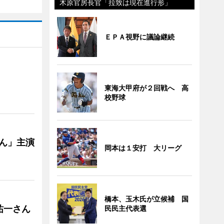
木原官房長官「拉致は現在進行形」
ＥＰＡ視野に議論継続
東海大甲府が２回戦へ 高
校野球
ゃん」主演
岡本は１安打 大リーグ
橋本、玉木氏が立候補 国
祐一さん
民民主代表選