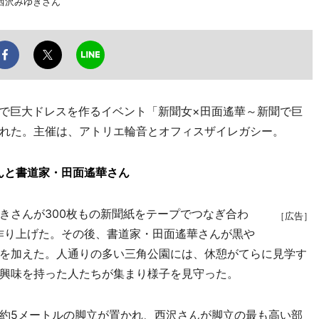
西沢みゆきさん
聞で巨大ドレスを作るイベント「新聞女×田面遙華～新聞で巨
れた。主催は、アトリエ輪音とオフィスザイレガシー。
んと書道家・田面遙華さん
さんが300枚もの新聞紙をテープでつなぎ合わ
［広告］
作り上げた。その後、書道家・田面遙華さんが黒や
を加えた。人通りの多い三角公園には、休憩がてらに見学す
興味を持った人たちが集まり様子を見守った。
約5メートルの脚立が置かれ、西沢さんが脚立の最も高い部