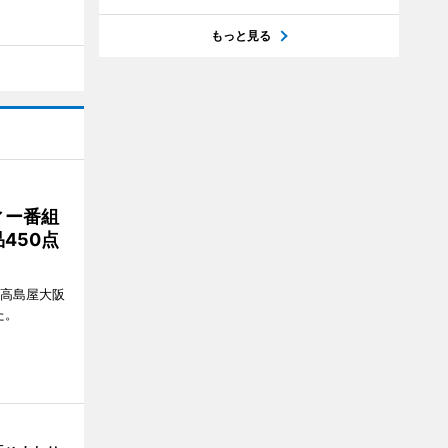
もっと見る
ィー番組
450点
、高島屋大阪
た。