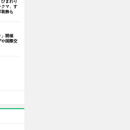
「ひまわり
ックマ、す
ボ装飾も
り」開催
ブや国際交