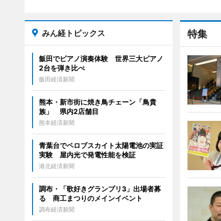
みん経トピックス
特集
飯田でピアノ演奏体験 世界三大ピアノ
2台を弾き比べ
飯田経済新聞
熊本・新市街に焼き鳥チェーン「鳥貴
族」 県内2店舗目
熊本経済新聞
青葉台でペロブスカイト太陽電池の実証
実験 屋内光で発電性能を検証
港北経済新聞
調布・「歌好きグランプリ3」出場者募
る 商工まつりのメインイベント
調布経済新聞