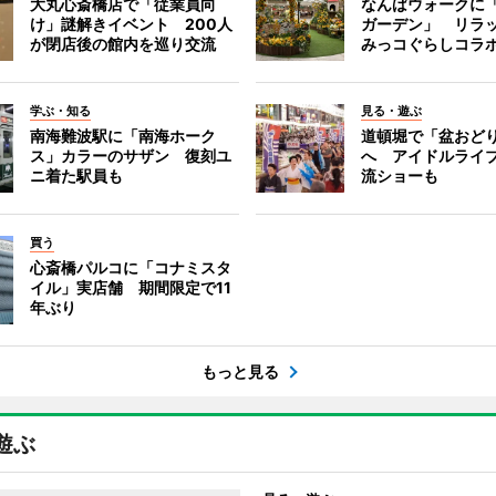
大丸心斎橋店で「従業員向
なんばウォークに
け」謎解きイベント 200人
ガーデン」 リラ
が閉店後の館内を巡り交流
みっコぐらしコラ
学ぶ・知る
見る・遊ぶ
南海難波駅に「南海ホーク
道頓堀で「盆おど
ス」カラーのサザン 復刻ユ
へ アイドルライ
ニ着た駅員も
流ショーも
買う
心斎橋パルコに「コナミスタ
イル」実店舗 期間限定で11
年ぶり
もっと見る
遊ぶ