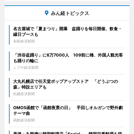
みん経トピックス
名古屋城で「夏まつり」開幕 盆踊りを毎日開催、飲食・
縁日ブースも
名駅経済新聞
「渋谷盆踊り」に6万7000人 109前に櫓、外国人観光客
も踊りの輪に
シブヤ経済新聞
大丸札幌店で任天堂ポップアップストア 「どうぶつの
森」特設エリアも
札幌経済新聞
OMO5函館で「函館夜景の日」 手回しオルガンで野外劇
テーマ曲
函館経済新聞
香港・九龍塘に韓国料理店「Social」 韓国定番料理を現