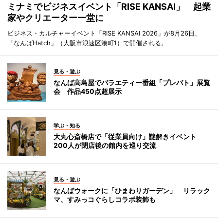
ミナミでビジネスイベント「RISE KANSAI」 起業
家やクリエーター一堂に
ビジネス・カルチャーイベント「RISE KANSAI 2026」が8月26日、
「なんばHatch」（大阪市浪速区湊町1）で開催される。
見る・遊ぶ
なんば高島屋でバラエティー番組「プレバト」展覧
会 作品450点超展示
学ぶ・知る
大丸心斎橋店で「従業員向け」謎解きイベント
200人が閉店後の館内を巡り交流
見る・遊ぶ
なんばウォークに「ひまわりガーデン」 リラック
マ、すみっコぐらしコラボ装飾も