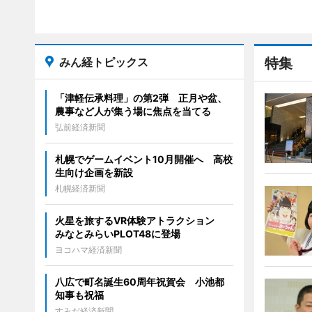
みん経トピックス
特集
「津軽伝承料理」の第2弾 正月や盆、
農事など人が集う場に焦点を当てる
弘前経済新聞
札幌でゲームイベント10月開催へ 高校
生向け企画を新設
札幌経済新聞
火星を旅するVR体験アトラクション
みなとみらいPLOT48に登場
ヨコハマ経済新聞
八広で町名誕生60周年祝賀会 小池都
知事も祝福
すみだ経済新聞