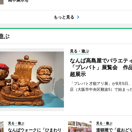
もっと見る
遊ぶ
見る・遊ぶ
なんば高島屋でバラエテ
「プレバト」展覧会 作品
超展示
「プレバト才能アリ展」が8月5日
店（大阪市中央区難波5）で始まっ
見る・遊ぶ
見る・遊ぶ
なんばウォークに「ひまわり
道頓堀で「盆おど