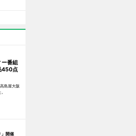
ィー番組
450点
、高島屋大阪
た。
り」開催