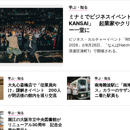
学ぶ・知る
ミナミでビジネスイベント「
KANSAI」 起業家やク
ー一堂に
ビジネス・カルチャーイベント「RISE 
2026」が8月26日、「なんばHat
浪速区湊町1）で開催される。
学ぶ・知る
学ぶ・知る
大丸心斎橋店で「従業員向
南海難波駅に「南
け」謎解きイベント 200人
ス」カラーのサザ
が閉店後の館内を巡り交流
ニ着た駅員も
学ぶ・知る
堀江の大阪市立中央図書館が
リニューアル30周年 記念企
画や展示も