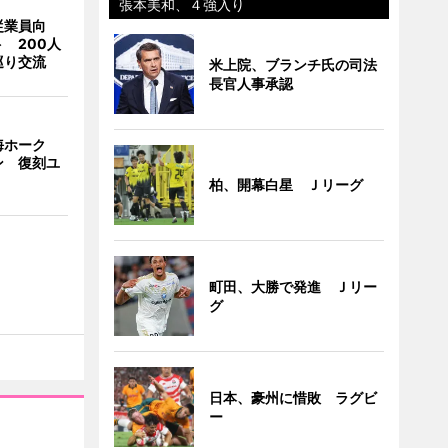
張本美和、４強入り
従業員向
 200人
巡り交流
米上院、ブランチ氏の司法
長官人事承認
海ホーク
ン 復刻ユ
柏、開幕白星 Ｊリーグ
町田、大勝で発進 Ｊリー
グ
日本、豪州に惜敗 ラグビ
ー