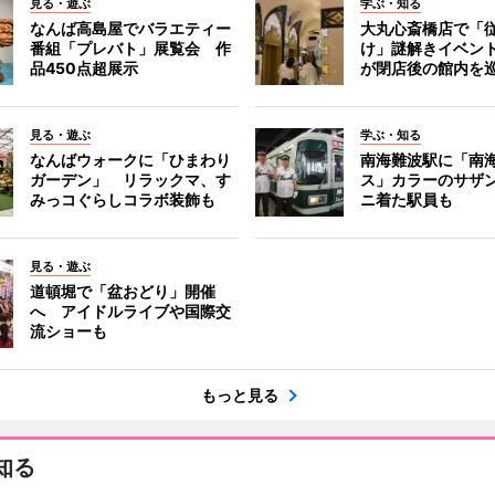
見る・遊ぶ
学ぶ・知る
なんば高島屋でバラエティー
大丸心斎橋店で「
番組「プレバト」展覧会 作
け」謎解きイベント
品450点超展示
が閉店後の館内を
見る・遊ぶ
学ぶ・知る
なんばウォークに「ひまわり
南海難波駅に「南
ガーデン」 リラックマ、す
ス」カラーのサザ
みっコぐらしコラボ装飾も
ニ着た駅員も
見る・遊ぶ
道頓堀で「盆おどり」開催
へ アイドルライブや国際交
流ショーも
もっと見る
知る