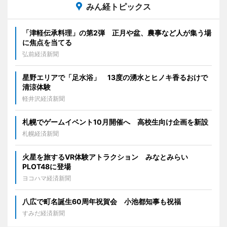
みん経トピックス
「津軽伝承料理」の第2弾 正月や盆、農事など人が集う場
に焦点を当てる
弘前経済新聞
星野エリアで「足水浴」 13度の湧水とヒノキ香るおけで
清涼体験
軽井沢経済新聞
札幌でゲームイベント10月開催へ 高校生向け企画を新設
札幌経済新聞
火星を旅するVR体験アトラクション みなとみらい
PLOT48に登場
ヨコハマ経済新聞
八広で町名誕生60周年祝賀会 小池都知事も祝福
すみだ経済新聞