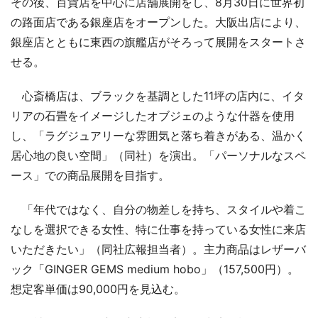
その後、百貨店を中心に店舗展開をし、8月30日に世界初
の路面店である銀座店をオープンした。大阪出店により、
銀座店とともに東西の旗艦店がそろって展開をスタートさ
せる。
心斎橋店は、ブラックを基調とした11坪の店内に、イタ
リアの石畳をイメージしたオブジェのような什器を使用
し、「ラグジュアリーな雰囲気と落ち着きがある、温かく
居心地の良い空間」（同社）を演出。「パーソナルなスペ
ース」での商品展開を目指す。
「年代ではなく、自分の物差しを持ち、スタイルや着こ
なしを選択できる女性、特に仕事を持っている女性に来店
いただきたい」（同社広報担当者）。主力商品はレザーバ
ック「GINGER GEMS medium hobo」（157,500円）。
想定客単価は90,000円を見込む。