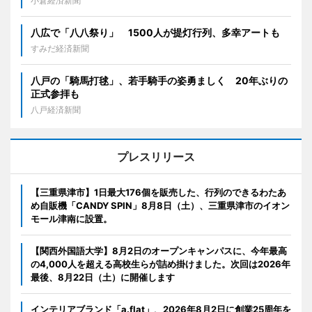
小倉経済新聞
八広で「八八祭り」 1500人が提灯行列、多幸アートも
すみだ経済新聞
八戸の「騎馬打毬」、若手騎手の姿勇ましく 20年ぶりの
正式参拝も
八戸経済新聞
プレスリリース
【三重県津市】1日最大176個を販売した、行列のできるわたあ
め自販機「CANDY SPIN」8月8日（土）、三重県津市のイオン
モール津南に設置。
【関西外国語大学】8月2日のオープンキャンパスに、今年最高
の4,000人を超える高校生らが詰め掛けました。次回は2026年
最後、8月22日（土）に開催します
インテリアブランド「a.flat」、2026年8月2日に創業25周年を