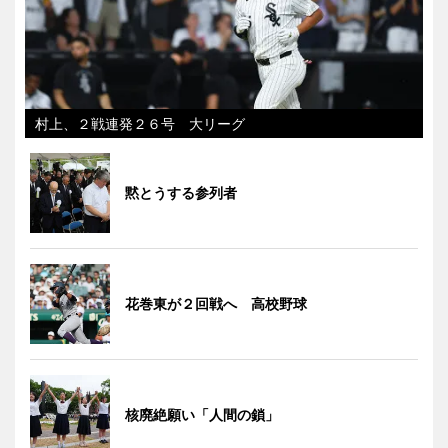
村上、２戦連発２６号 大リーグ
黙とうする参列者
花巻東が２回戦へ 高校野球
核廃絶願い「人間の鎖」