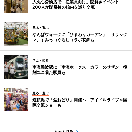
大丸心斎橋店で「従業員向け」謎解きイベント
200人が閉店後の館内を巡り交流
見る・遊ぶ
なんばウォークに「ひまわりガーデン」 リラック
マ、すみっコぐらしコラボ装飾も
学ぶ・知る
南海難波駅に「南海ホークス」カラーのサザン 復
刻ユニ着た駅員も
見る・遊ぶ
道頓堀で「盆おどり」開催へ アイドルライブや国
際交流ショーも
もっと見る