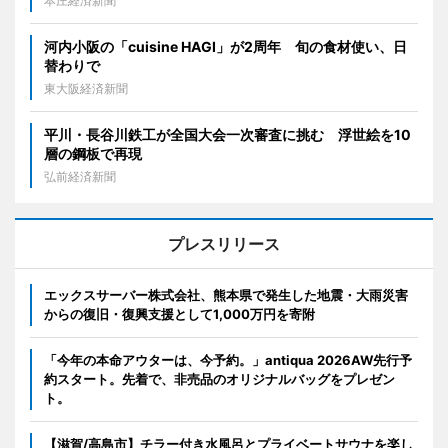
本庄経済新聞
河内小阪の「cuisine HAGI」が2周年 旬の食材使い、日
替わりで
東大阪経済新聞
平川・長谷川鉄工が全国大会一次審査に挑む 浮世絵を10
層の鋼板で再現
弘前経済新聞
プレスリリース
エックスサーバー株式会社、熊本県で発生した地震・大雨災害
からの復旧・復興支援として1,000万円を寄附
「今年の本命アウターは、今予約。」antiqua 2026AW先行予
約スタート。先着で、非売品のオリジナルバッグをプレゼン
ト。
【滋賀/高島市】チラー付き水風呂とプライベートサウナを楽し