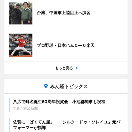
台湾、中国軍上陸阻止へ演習
プロ野球・日本ハム０―６楽天
もっと見る
みん経トピックス
八広で町名誕生60周年祝賀会 小池都知事も祝福
すみだ経済新聞
佐賀に「ばくてん屋」 「シルク・ドゥ・ソレイユ」元パ
フォーマーが指導