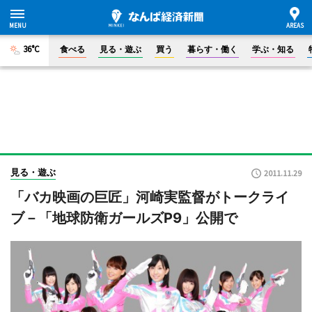
36°C
食べる
見る・遊ぶ
買う
暮らす・働く
学ぶ・知る
見る・遊ぶ
2011.11.29
「バカ映画の巨匠」河崎実監督がトークライ
ブ－「地球防衛ガールズP9」公開で