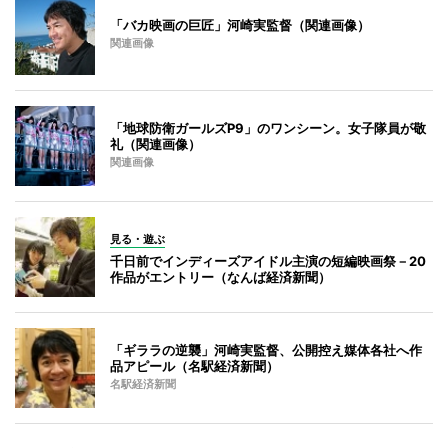
「バカ映画の巨匠」河崎実監督（関連画像）
関連画像
「地球防衛ガールズP9」のワンシーン。女子隊員が敬
礼（関連画像）
関連画像
見る・遊ぶ
千日前でインディーズアイドル主演の短編映画祭－20
作品がエントリー（なんば経済新聞）
「ギララの逆襲」河崎実監督、公開控え媒体各社へ作
品アピール（名駅経済新聞）
名駅経済新聞