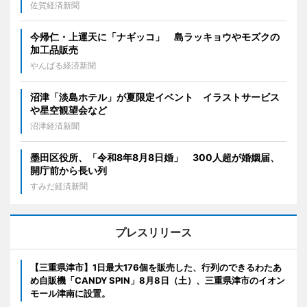
佐賀経済新聞
今帰仁・上運天に「ナギッコ」 島ラッキョウやモズクの
加工品販売
やんばる経済新聞
沼津「淡島ホテル」が夏限定イベント イラストサービス
や星空観望会など
沼津経済新聞
墨田区役所、「令和8年8月8日婚」 300人超が婚姻届、
開庁前から長い列
すみだ経済新聞
プレスリリース
【三重県津市】1日最大176個を販売した、行列のできるわたあ
め自販機「CANDY SPIN」8月8日（土）、三重県津市のイオン
モール津南に設置。