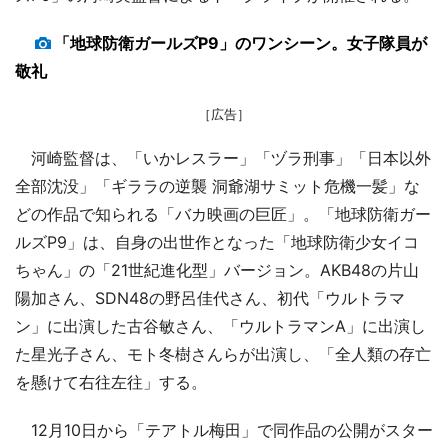
「地球防衛ガールズP9」のワンシーン。女子隊員が
敬礼
［広告］
河崎監督は、「いかレスラー」「ヅラ刑事」「日本以外
全部沈没」「ギララの逆襲 洞爺湖サミット危機一髪」な
どの作品で知られる「バカ映画の巨匠」。「地球防衛ガー
ルズP9」は、自身の出世作となった「地球防衛少女イコ
ちゃん」の「21世紀進化型」バージョン。AKB48の片山
陽加さん、SDN48の野呂佳代さん、初代「ウルトラマ
ン」に出演した古谷敏さん、「ウルトラマンA」に出演し
た星光子さん、モト冬樹さんらが出演し、「全人類の存亡
を懸けて右往左往」する。
12月10日から「テアトル梅田」で同作品の公開がスター