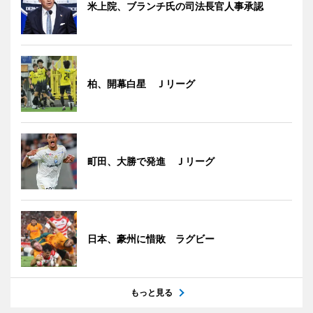
米上院、ブランチ氏の司法長官人事承認
柏、開幕白星 Ｊリーグ
町田、大勝で発進 Ｊリーグ
日本、豪州に惜敗 ラグビー
もっと見る