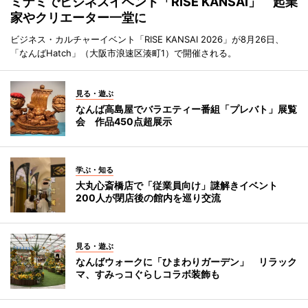
ミナミでビジネスイベント「RISE KANSAI」 起業
家やクリエーター一堂に
ビジネス・カルチャーイベント「RISE KANSAI 2026」が8月26日、
「なんばHatch」（大阪市浪速区湊町1）で開催される。
見る・遊ぶ
なんば高島屋でバラエティー番組「プレバト」展覧
会 作品450点超展示
学ぶ・知る
大丸心斎橋店で「従業員向け」謎解きイベント
200人が閉店後の館内を巡り交流
見る・遊ぶ
なんばウォークに「ひまわりガーデン」 リラック
マ、すみっコぐらしコラボ装飾も