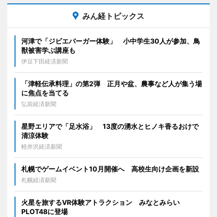
みん経トピックス
河津で「ジビエバーガー体験」 小中学生30人が参加、鳥
獣被害学ぶ講座も
伊豆下田経済新聞
「津軽伝承料理」の第2弾 正月や盆、農事など人が集う場
に焦点を当てる
弘前経済新聞
星野エリアで「足水浴」 13度の湧水とヒノキ香るおけで
清涼体験
軽井沢経済新聞
札幌でゲームイベント10月開催へ 高校生向け企画を新設
札幌経済新聞
火星を旅するVR体験アトラクション みなとみらい
PLOT48に登場