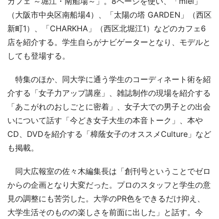
カフェ ～堀江・南船場～」。8ページを使い、「miel」
（大阪市中央区南船場4）、「太陽の塔 GARDEN」（西区
新町1）、「CHARKHA」（西区北堀江1）などのカフェ6
店を紹介する。学生自らがナビゲーターとなり、モデルと
しても登場する。
特集のほか、同大学に通う学生のコーディネート術を紹
介する「女子力アップ講座」、雑誌制作の現場を紹介する
「あこがれのおしごとに密着」、女子大での男子との出会
いについて話す「今どき女子大生の本音トーク」、本や
CD、DVDを紹介する「樟蔭女子のオススメCulture」など
も掲載。
同大広報室の佐々木編集長は「創刊号ということでゼロ
からの企画となり大変だった。プロのスタッフと学生の意
見の調整にも苦労した。大学のPR色をできるだけ抑え、
大学生活そのものの楽しさを前面に出した」と話す。今