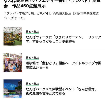
なんば高島屋でバラエティー番組「プレバト」展覧
会 作品450点超展示
「プレバト才能アリ展」が8月5日、高島屋大阪店（大阪市中央区難波
5）で始まった。
見る・遊ぶ
なんばウォークに「ひまわりガーデン」 リラック
マ、すみっコぐらしコラボ装飾も
見る・遊ぶ
道頓堀で「盆おどり」開催へ アイドルライブや国
際交流ショーも
見る・遊ぶ
なんばパークスで体験型イベント「なんば雲海」
夜の庭園を雲海と光で彩る