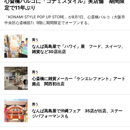
心斎橋パルコに「コナミスタイル」実店舗 期間限
定で11年ぶり
「KONAMI STYLE POP UP STORE」が8月1日、心斎橋パルコ（大阪市
中央区心斎橋筋1）9階に期間限定でオープンする。
買う
なんば高島屋で「ハワイ」展 フード、スイーツ、
雑貨など30店出店
買う
心斎橋に雑貨メーカー「ケンエレファント」アート
拠点 関西初出店
買う
なんば高島屋で沖縄フェア 35店が出店、ステー
ジパフォーマンスも