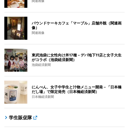
関連画像
パウンドケーキカフェ「マーブル」店舗外観（関連画
像）
関連画像
東武池袋に女性向け丼17種－デパ地下11店と女子大生
がコラボ（池袋経済新聞）
池袋経済新聞
にんべん、女子中学生と汁物メニュー開発－「日本橋
だし場」で限定発売（日本橋経済新聞）
日本橋経済新聞
学生販促隊