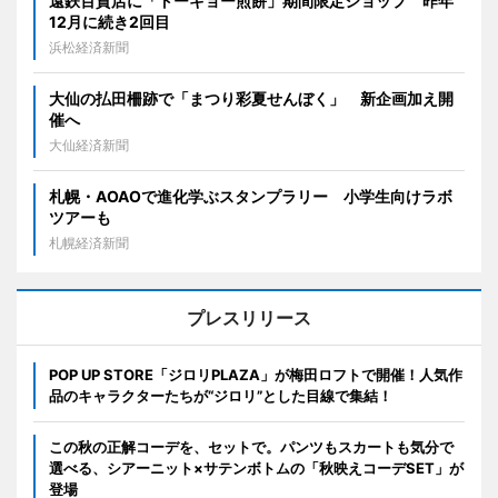
遠鉄百貨店に「トーキョー煎餅」期間限定ショップ 昨年
12月に続き2回目
浜松経済新聞
大仙の払田柵跡で「まつり彩夏せんぼく」 新企画加え開
催へ
大仙経済新聞
札幌・AOAOで進化学ぶスタンプラリー 小学生向けラボ
ツアーも
札幌経済新聞
プレスリリース
POP UP STORE「ジロリPLAZA」が梅田ロフトで開催！人気作
品のキャラクターたちが“ジロリ”とした目線で集結！
この秋の正解コーデを、セットで。パンツもスカートも気分で
選べる、シアーニット×サテンボトムの「秋映えコーデSET」が
登場