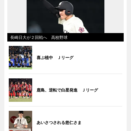
長崎日大が２回戦へ 高校野球
喜ぶ植中 Ｊリーグ
鹿島、逆転で白星発進 Ｊリーグ
あいさつされる悠仁さま