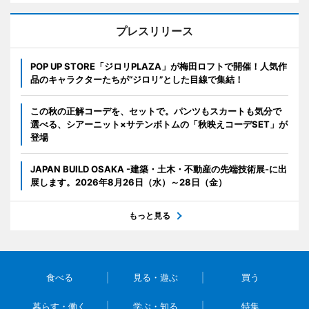
プレスリリース
POP UP STORE「ジロリPLAZA」が梅田ロフトで開催！人気作
品のキャラクターたちが“ジロリ”とした目線で集結！
この秋の正解コーデを、セットで。パンツもスカートも気分で
選べる、シアーニット×サテンボトムの「秋映えコーデSET」が
登場
JAPAN BUILD OSAKA -建築・土木・不動産の先端技術展-に出
展します。2026年8月26日（水）～28日（金）
もっと見る
食べる
見る・遊ぶ
買う
暮らす・働く
学ぶ・知る
特集