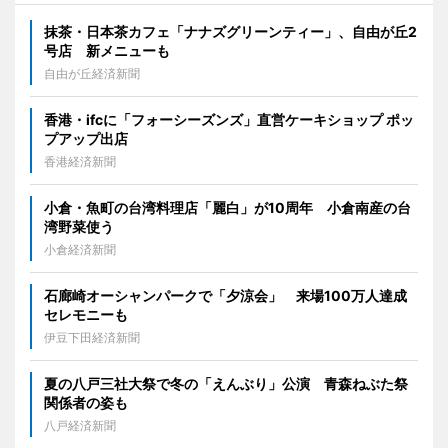
抹茶・日本茶カフェ「ナナズグリーンティー」、自由が丘2
号店 新メニューも
自由が丘経済新聞
香港・ifcに「フォーシーズンズ」直営ケーキショップ ポッ
プアップ出店
香港経済新聞
小倉・魚町の台湾料理店「麗白」が10周年 小倉南産の台
湾野菜使う
小倉経済新聞
石廊崎オーシャンパークで「夕涼会」 来場100万人達成
セレモニーも
伊豆下田経済新聞
夏の八戸三社大祭で冬の「えんぶり」公演 青森ねぶた祭
関係者の姿も
八戸経済新聞