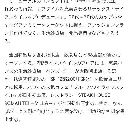
リニューアルのコンセプトは「-REBORN- 新たに生ま
れ変わる南館。オフタイムを充実させるリラックス・ライ
フスタイルをプロデュース」。20代～30代のカップルや
ヤングファミリーをターゲットに据え、ファッションブラ
ンドだけでなく、生活雑貨店、食品専門店などもそろえ
る。
全国初出店を含む物販店・飲食店など58店舗が新たに
オープンする。2階ライススタイルのフロアには、東急ハ
ンズの生活雑貨店「ハンズ ビー」が大阪初出店するほ
か、鉄道関連施設の一部（2階200坪部分）を飲食店エリ
アに転用、ハワイの人気カフェ「ブルーハワイライフスタ
イル」が日本初出店、レストラン「STEAK HOUSE
ROMAN.TEI ～VILLA～」が全国初出店する。共に、なん
ばパークス側に向けてテラス席を設け、開放的な空間を演
出する。