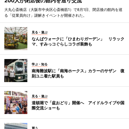
200人が閉店後の館内を巡り交流
大丸心斎橋店（大阪市中央区心斎橋筋1）で8月1日、閉店後の館内を巡
る「従業員向け」謎解きイベントが開催された。
見る・遊ぶ
なんばウォークに「ひまわりガーデン」 リラック
マ、すみっコぐらしコラボ装飾も
学ぶ・知る
南海難波駅に「南海ホークス」カラーのサザン 復
刻ユニ着た駅員も
見る・遊ぶ
道頓堀で「盆おどり」開催へ アイドルライブや国
際交流ショーも
買う