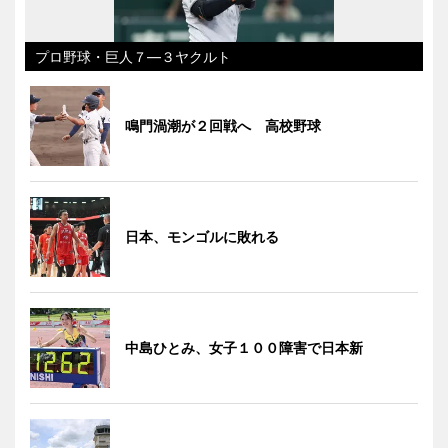
プロ野球・巨人７―３ヤクルト
鳴門渦潮が２回戦へ 高校野球
日本、モンゴルに敗れる
中島ひとみ、女子１００障害で日本新