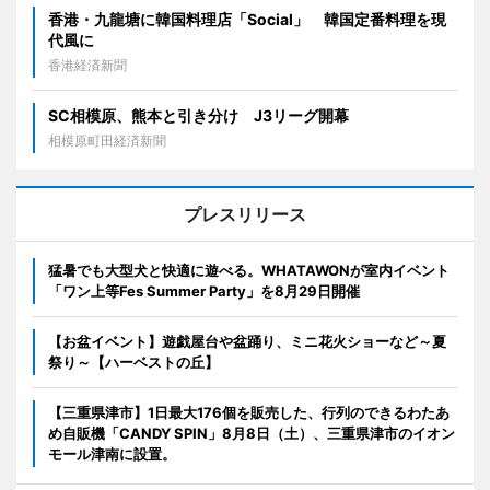
香港・九龍塘に韓国料理店「Social」 韓国定番料理を現
代風に
香港経済新聞
SC相模原、熊本と引き分け J3リーグ開幕
相模原町田経済新聞
プレスリリース
猛暑でも大型犬と快適に遊べる。WHATAWONが室内イベント
「ワン上等Fes Summer Party」を8月29日開催
【お盆イベント】遊戯屋台や盆踊り、ミニ花火ショーなど～夏
祭り～【ハーベストの丘】
【三重県津市】1日最大176個を販売した、行列のできるわたあ
め自販機「CANDY SPIN」8月8日（土）、三重県津市のイオン
モール津南に設置。