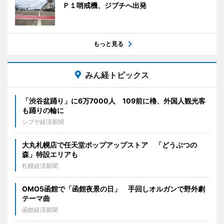
Ｐ１哨戒機、ジブチへ出発
もっと見る
みん経トピックス
「渋谷盆踊り」に6万7000人 109前に櫓、外国人観光客
も踊りの輪に
シブヤ経済新聞
大丸札幌店で任天堂ポップアップストア 「どうぶつの
森」特設エリアも
札幌経済新聞
OMO5函館で「函館夜景の日」 手回しオルガンで野外劇
テーマ曲
函館経済新聞