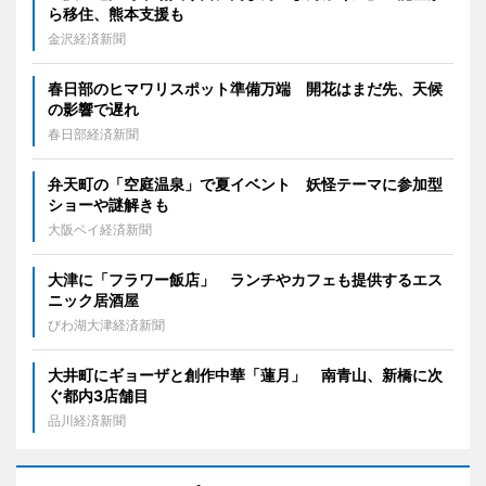
ら移住、熊本支援も
金沢経済新聞
春日部のヒマワリスポット準備万端 開花はまだ先、天候
の影響で遅れ
春日部経済新聞
弁天町の「空庭温泉」で夏イベント 妖怪テーマに参加型
ショーや謎解きも
大阪ベイ経済新聞
大津に「フラワー飯店」 ランチやカフェも提供するエス
ニック居酒屋
びわ湖大津経済新聞
大井町にギョーザと創作中華「蓮月」 南青山、新橋に次
ぐ都内3店舗目
品川経済新聞