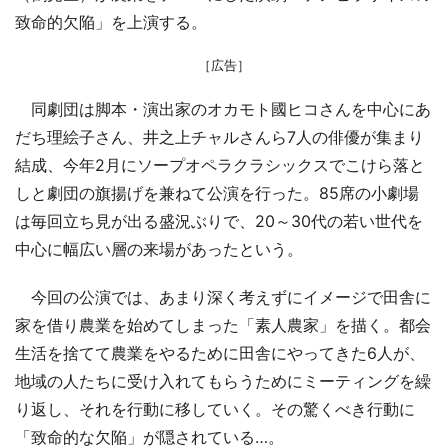
致命的欠陥」を上演する。
［広告］
同劇団は脚本・演出家のオカモト國ヒコさんを中心にあ
だち理絵子さん、井之上チャルさんら7人の俳優が集まり
結成、今年2月にソープオペラクラシックスでこけら落と
しと劇団の旗揚げを兼ねて公演を行った。85席の小劇場
は毎回立ち見が出る盛況ぶりで、20～30代の若い世代を
中心に幅広い層の来場があったという。
今回の公演では、あまり深く考えずにイメージで田舎に
家を借り農業を始めてしまった「素人農家」を描く。都会
生活を捨てて農業をやるために田舎にやってきた6人が、
地域の人たちに受け入れてもらうためにミーティングを繰
り返し、それを行動に移していく。その驚くべき行動に
「致命的な欠陥」が隠されている…。