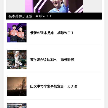
張本美和が優勝 卓球ＷＴＴ
優勝の張本兄妹 卓球ＷＴＴ
霞ケ浦が２回戦へ 高校野球
山火事で非常事態宣言 カナダ