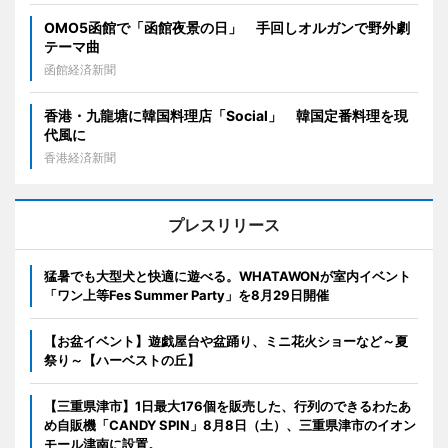
OMO5函館で「函館夜景の日」 手回しオルガンで野外劇
テーマ曲
函館経済新聞
香港・九龍塘に韓国料理店「Social」 韓国定番料理を現
代風に
香港経済新聞
プレスリリース
猛暑でも大型犬と快適に遊べる。WHATAWONが室内イベント
「ワン上等Fes Summer Party」を8月29日開催
【お盆イベント】遊戯屋台や盆踊り、ミニ花火ショーなど～夏
祭り～【ハーベストの丘】
【三重県津市】1日最大176個を販売した、行列のできるわたあ
め自販機「CANDY SPIN」8月8日（土）、三重県津市のイオン
モール津南に設置。