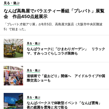
見る・遊ぶ
なんば高島屋でバラエティー番組「プレバト」展覧
会 作品450点超展示
「プレバト才能アリ展」が8月5日、高島屋大阪店（大阪市中央区難波
5）で始まった。
見る・遊ぶ
なんばウォークに「ひまわりガーデン」 リラック
マ、すみっコぐらしコラボ装飾も
見る・遊ぶ
道頓堀で「盆おどり」開催へ アイドルライブや国
際交流ショーも
見る・遊ぶ
なんばパークスで体験型イベント「なんば雲海」
夜の庭園を雲海と光で彩る