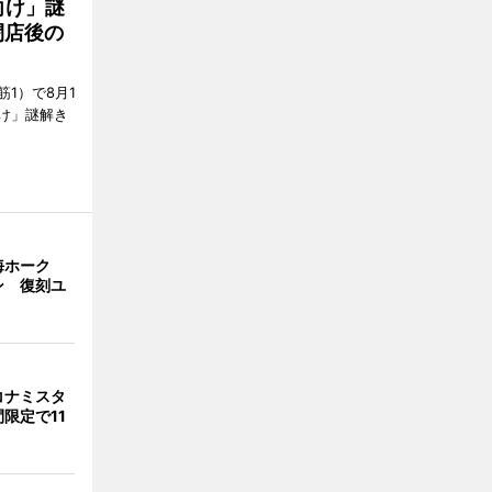
向け」謎
閉店後の
1）で8月1
け」謎解き
海ホーク
ン 復刻ユ
コナミスタ
限定で11