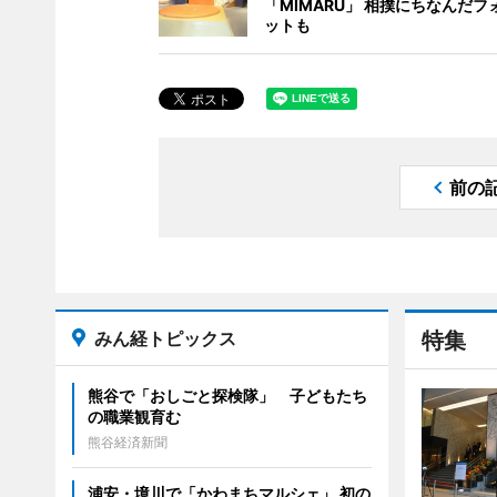
「MIMARU」 相撲にちなんだフ
ットも
前の
みん経トピックス
特集
熊谷で「おしごと探検隊」 子どもたち
の職業観育む
熊谷経済新聞
浦安・境川で「かわまちマルシェ」 初の