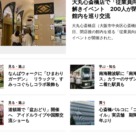
大丸心斎橋店で「従業員
解きイベント 200人が
館内を巡り交流
大丸心斎橋店（大阪市中央区心斎橋筋
日、閉店後の館内を巡る「従業員向
イベントが開催された。
見る・遊ぶ
学ぶ・知る
なんばウォークに「ひまわり
南海難波駅に「南
ガーデン」 リラックマ、す
ス」カラーのサザ
みっコぐらしコラボ装飾も
ニ着た駅員も
見る・遊ぶ
買う
道頓堀で「盆おどり」開催
心斎橋パルコに「
へ アイドルライブや国際交
イル」実店舗 期間
流ショーも
年ぶり