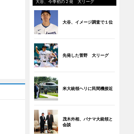
大谷、今季初の２発 大リーグ
大谷、イメージ調査で１位
先発した菅野 大リーグ
米大統領ヘリに民間機接近
茂木外相、パナマ大統領と
会談