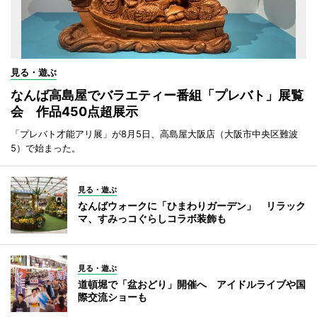
見る・遊ぶ
なんば高島屋でバラエティー番組「プレバト」展覧
会 作品450点超展示
「プレバト才能アリ展」が8月5日、高島屋大阪店（大阪市中央区難波
5）で始まった。
見る・遊ぶ
なんばウォークに「ひまわりガーデン」 リラック
マ、すみっコぐらしコラボ装飾も
見る・遊ぶ
道頓堀で「盆おどり」開催へ アイドルライブや国
際交流ショーも