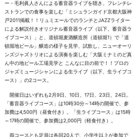
ー・毛利眞人さんによる蓄音器ライブを聴き、フレンチレ
ストランでの食事を楽しむ「ミシュランガイド京都大阪神
戸2011掲載！！リュミエールでのランチとJAZZライター
による解説付きオリジナル蓄音器ライブ（以下、蓄音器ラ
イブコース）」と、道頓堀麦酒醸造所（道頓堀1）で「道
頓堀地ビール」醸造の様子を見学、試飲し、ニューオーリ
ンズジャズトリオによる演奏を楽しむ「大阪ミナミのど真
ん中の地ビール工場見学と こんなに目の前で！！プロの
ジャズミュージシャンによる生ライブ（以下、生ライブコ
ース）」の2コース。
開催日はいずれも2月9日、10日、17日、23日、24日。
「蓄音器ライブコース」は10時30分～14時の開催で、参
加費は4,500円（昼食付き）。「生ライブコース」は15時
～17時の開催で、参加費は2,000円（軽食付き）。
両コースとも定員は各回20人で、小学生以上が参加で