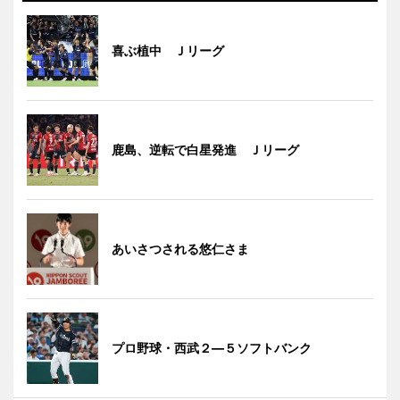
喜ぶ植中 Ｊリーグ
鹿島、逆転で白星発進 Ｊリーグ
あいさつされる悠仁さま
プロ野球・西武２―５ソフトバンク