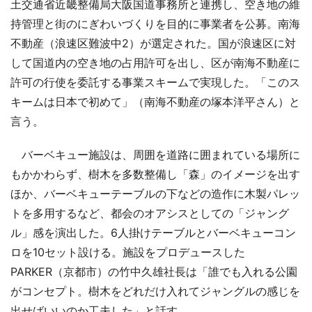
土交通省近畿整備局大阪国道事務所と連携し、空き地の維
持管理と街のにぎわいづくりを目的に事業者を公募。南海
不動産（浪速区難波中2）が選定された。国が浪速区に対
して国道内の空き地の占用許可を出し、区が南海不動産に
許可の行使を委託する事業スキームで実現した。「このス
キームは日本で初めて」（南海不動産の塚本洋平さん）と
言う。
バーベキュー施設は、周囲を道路に囲まれている場所に
もかかわらず、樹木を多数整備し「森」のイメージを出す
ほか、バーベキューテーブルの下などの造作に木製パレッ
トを多用するなど、都会のオアシスとしての「ジャング
ル」感を演出した。6人掛けテーブルとバーベキューコン
ロを10セット設ける。施設をプロデュースした
PARKER（京都市）の竹中久雄社長は「誰でも入れる公園
がコンセプト。樹木をどれだけ入れてジャングルの感じを
出せばいいのか工夫した」と話す。