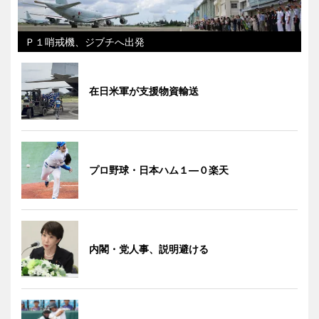
Ｐ１哨戒機、ジブチへ出発
在日米軍が支援物資輸送
プロ野球・日本ハム１―０楽天
内閣・党人事、説明避ける