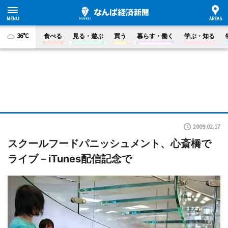
36°C
食べる
見る・遊ぶ
買う
暮らす・働く
学ぶ・知る
2009.02.17
スクールフードパニッシュメント、心斎橋で
ライブ－iTunes配信記念で