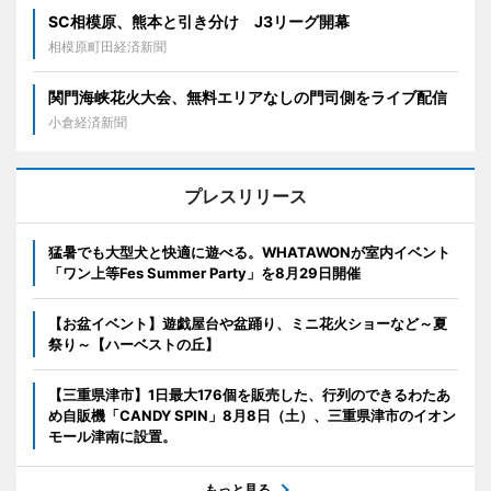
SC相模原、熊本と引き分け J3リーグ開幕
相模原町田経済新聞
関門海峡花火大会、無料エリアなしの門司側をライブ配信
小倉経済新聞
プレスリリース
猛暑でも大型犬と快適に遊べる。WHATAWONが室内イベント
「ワン上等Fes Summer Party」を8月29日開催
【お盆イベント】遊戯屋台や盆踊り、ミニ花火ショーなど～夏
祭り～【ハーベストの丘】
【三重県津市】1日最大176個を販売した、行列のできるわたあ
め自販機「CANDY SPIN」8月8日（土）、三重県津市のイオン
モール津南に設置。
もっと見る