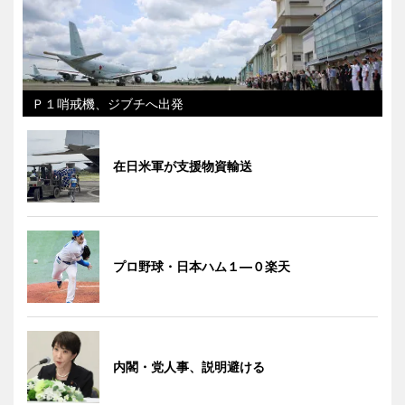
Ｐ１哨戒機、ジブチへ出発
在日米軍が支援物資輸送
プロ野球・日本ハム１―０楽天
内閣・党人事、説明避ける