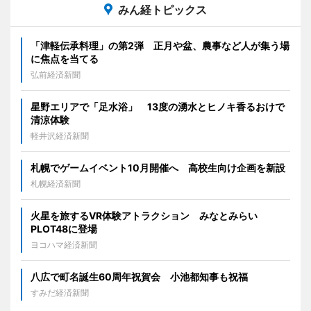
みん経トピックス
「津軽伝承料理」の第2弾 正月や盆、農事など人が集う場
に焦点を当てる
弘前経済新聞
星野エリアで「足水浴」 13度の湧水とヒノキ香るおけで
清涼体験
軽井沢経済新聞
札幌でゲームイベント10月開催へ 高校生向け企画を新設
札幌経済新聞
火星を旅するVR体験アトラクション みなとみらい
PLOT48に登場
ヨコハマ経済新聞
八広で町名誕生60周年祝賀会 小池都知事も祝福
すみだ経済新聞