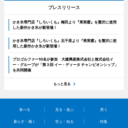
プレスリリース
かき氷専門店『しろいくも』梅田より『果実蜜』を贅沢に使用
した新作かき氷が新登場！
かき氷専門店『しろいくも』北千里より『果実蜜』を贅沢に使
用した新作かき氷が新登場！
プロゴルファー10名が参加 大建興産株式会社と株式会社イ
ー・グルーブが「第３回 イー・ディータ チャンピオンシップ」
を共同開催
もっと見る
食べる
見る・遊ぶ
買う
暮らす・働く
学ぶ・知る
特集