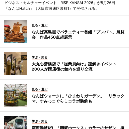
ビジネス・カルチャーイベント「RISE KANSAI 2026」が8月26日、
「なんばHatch」（大阪市浪速区湊町1）で開催される。
見る・遊ぶ
なんば高島屋でバラエティー番組「プレバト」展覧
会 作品450点超展示
学ぶ・知る
大丸心斎橋店で「従業員向け」謎解きイベント
200人が閉店後の館内を巡り交流
見る・遊ぶ
なんばウォークに「ひまわりガーデン」 リラック
マ、すみっコぐらしコラボ装飾も
学ぶ・知る
南海難波駅に「南海ホークス」カラーのサザン 復