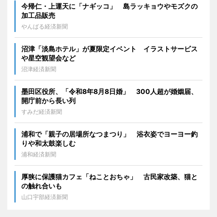
今帰仁・上運天に「ナギッコ」 島ラッキョウやモズクの
加工品販売
やんばる経済新聞
沼津「淡島ホテル」が夏限定イベント イラストサービス
や星空観望会など
沼津経済新聞
墨田区役所、「令和8年8月8日婚」 300人超が婚姻届、
開庁前から長い列
すみだ経済新聞
浦和で「親子の居場所なつまつり」 浴衣姿でヨーヨー釣
りや和太鼓楽しむ
浦和経済新聞
厚狭に保護猫カフェ「ねことおちゃ」 古民家改築、猫と
の触れ合いも
山口宇部経済新聞