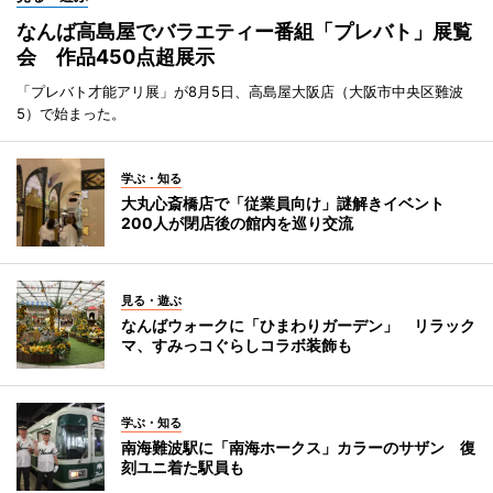
なんば高島屋でバラエティー番組「プレバト」展覧
会 作品450点超展示
「プレバト才能アリ展」が8月5日、高島屋大阪店（大阪市中央区難波
5）で始まった。
学ぶ・知る
大丸心斎橋店で「従業員向け」謎解きイベント
200人が閉店後の館内を巡り交流
見る・遊ぶ
なんばウォークに「ひまわりガーデン」 リラック
マ、すみっコぐらしコラボ装飾も
学ぶ・知る
南海難波駅に「南海ホークス」カラーのサザン 復
刻ユニ着た駅員も