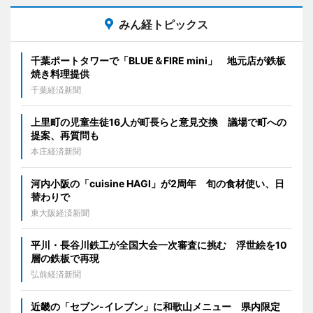
みん経トピックス
千葉ポートタワーで「BLUE＆FIRE mini」 地元店が鉄板
焼き料理提供
千葉経済新聞
上里町の児童生徒16人が町長らと意見交換 議場で町への
提案、再質問も
本庄経済新聞
河内小阪の「cuisine HAGI」が2周年 旬の食材使い、日
替わりで
東大阪経済新聞
平川・長谷川鉄工が全国大会一次審査に挑む 浮世絵を10
層の鉄板で再現
弘前経済新聞
近畿の「セブン-イレブン」に和歌山メニュー 県内限定