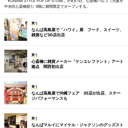
「KONAMI STYLE POP UP STORE」が8月1日、心斎橋パルコ（大阪市
中央区心斎橋筋1）9階に期間限定でオープンする。
買う
なんば高島屋で「ハワイ」展 フード、スイーツ、
雑貨など30店出店
買う
心斎橋に雑貨メーカー「ケンエレファント」アート
拠点 関西初出店
買う
なんば高島屋で沖縄フェア 35店が出店、ステー
ジパフォーマンスも
買う
なんばマルイにマイケル・ジャクソンのグッズスト