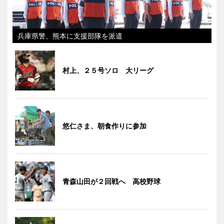
兵庫県警、熊本に支援部隊を派遣
村上、２５号ソロ 大リーグ
悠仁さま、朝食作りに参加
青森山田が２回戦へ 高校野球