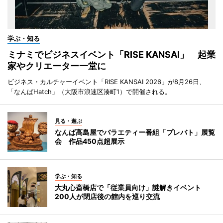
学ぶ・知る
ミナミでビジネスイベント「RISE KANSAI」 起業
家やクリエーター一堂に
ビジネス・カルチャーイベント「RISE KANSAI 2026」が8月26日、
「なんばHatch」（大阪市浪速区湊町1）で開催される。
見る・遊ぶ
なんば高島屋でバラエティー番組「プレバト」展覧
会 作品450点超展示
学ぶ・知る
大丸心斎橋店で「従業員向け」謎解きイベント
200人が閉店後の館内を巡り交流