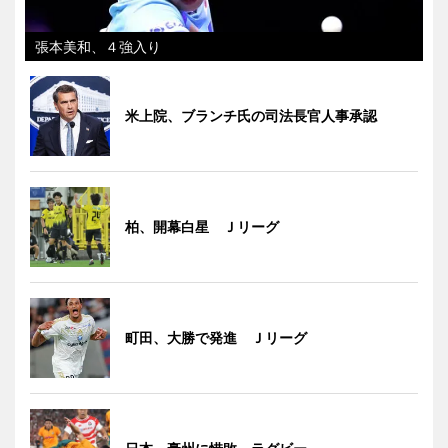
張本美和、４強入り
米上院、ブランチ氏の司法長官人事承認
柏、開幕白星 Ｊリーグ
町田、大勝で発進 Ｊリーグ