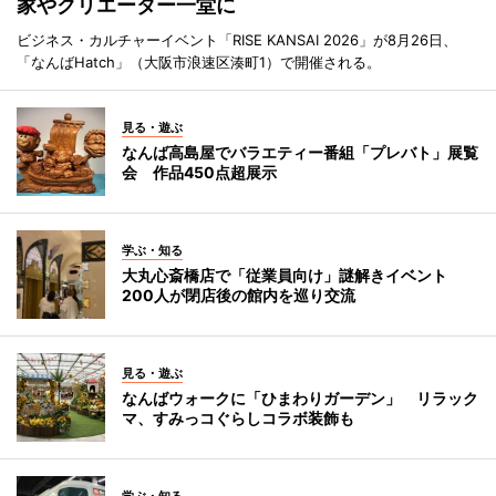
家やクリエーター一堂に
ビジネス・カルチャーイベント「RISE KANSAI 2026」が8月26日、
「なんばHatch」（大阪市浪速区湊町1）で開催される。
見る・遊ぶ
なんば高島屋でバラエティー番組「プレバト」展覧
会 作品450点超展示
学ぶ・知る
大丸心斎橋店で「従業員向け」謎解きイベント
200人が閉店後の館内を巡り交流
見る・遊ぶ
なんばウォークに「ひまわりガーデン」 リラック
マ、すみっコぐらしコラボ装飾も