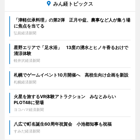
みん経トピックス
「津軽伝承料理」の第2弾 正月や盆、農事など人が集う場
に焦点を当てる
弘前経済新聞
星野エリアで「足水浴」 13度の湧水とヒノキ香るおけで
清涼体験
軽井沢経済新聞
札幌でゲームイベント10月開催へ 高校生向け企画を新設
札幌経済新聞
火星を旅するVR体験アトラクション みなとみらい
PLOT48に登場
ヨコハマ経済新聞
八広で町名誕生60周年祝賀会 小池都知事も祝福
すみだ経済新聞