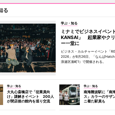
知る
学ぶ・知る
ミナミでビジネスイベント「
KANSAI」 起業家やク
ー一堂に
ビジネス・カルチャーイベント「RISE 
2026」が8月26日、「なんばHat
浪速区湊町1）で開催される。
学ぶ・知る
学ぶ・知る
大丸心斎橋店で「従業員向
南海難波駅に「南
け」謎解きイベント 200人
ス」カラーのサザ
が閉店後の館内を巡り交流
ニ着た駅員も