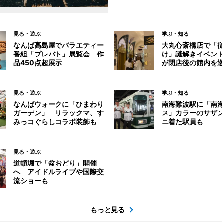
見る・遊ぶ
学ぶ・知る
なんば高島屋でバラエティー
大丸心斎橋店で「
番組「プレバト」展覧会 作
け」謎解きイベント
品450点超展示
が閉店後の館内を
見る・遊ぶ
学ぶ・知る
なんばウォークに「ひまわり
南海難波駅に「南
ガーデン」 リラックマ、す
ス」カラーのサザ
みっコぐらしコラボ装飾も
ニ着た駅員も
見る・遊ぶ
道頓堀で「盆おどり」開催
へ アイドルライブや国際交
流ショーも
もっと見る