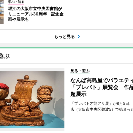
学ぶ・知る
堀江の大阪市立中央図書館が
リニューアル30周年 記念企
画や展示も
もっと見る
遊ぶ
見る・遊ぶ
なんば高島屋でバラエテ
「プレバト」展覧会 作品
超展示
「プレバト才能アリ展」が8月5日
店（大阪市中央区難波5）で始まっ