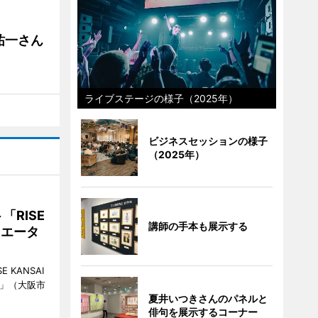
祐一さん
ライブステージの様子（2025年）
ビジネスセッションの様子
（2025年）
RISE
講師の手本も展示する
リエータ
KANSAI
ch」（大阪市
夏井いつきさんのパネルと
俳句を展示するコーナー