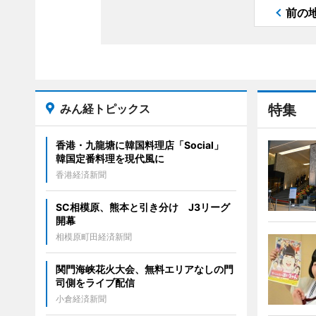
前の
みん経トピックス
特集
香港・九龍塘に韓国料理店「Social」
韓国定番料理を現代風に
香港経済新聞
SC相模原、熊本と引き分け J3リーグ
開幕
相模原町田経済新聞
関門海峡花火大会、無料エリアなしの門
司側をライブ配信
小倉経済新聞