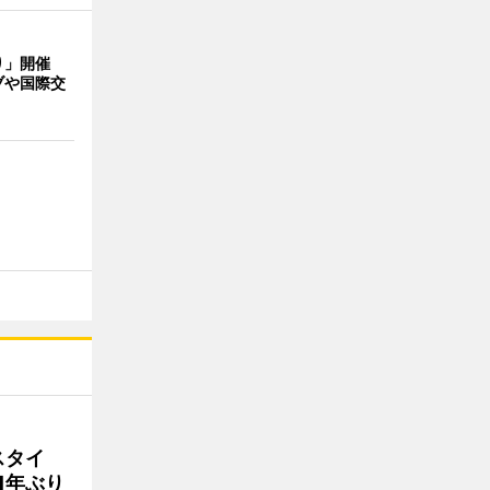
り」開催
ブや国際交
スタイ
1年ぶり