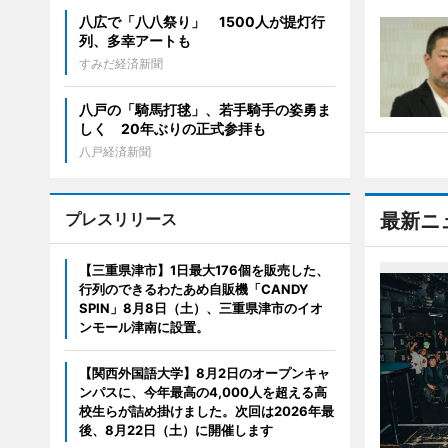
八広で「八八祭り」 1500人が提灯行
列、多幸アートも
すみだ経済新聞
八戸の「騎馬打毬」、若手騎手の姿勇ま
しく 20年ぶりの正式参拝も
八戸経済新聞
プレスリリース
最新ニ
【三重県津市】1日最大176個を販売した、
行列のできるわたあめ自販機「CANDY
SPIN」8月8日（土）、三重県津市のイオ
ンモール津南に設置。
【関西外国語大学】8月2日のオープンキャ
ンパスに、今年最高の4,000人を超える高
校生らが詰め掛けました。次回は2026年最
後、8月22日（土）に開催します