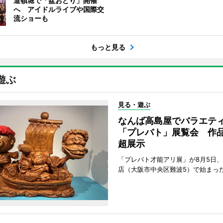
道頓堀で「盆おどり」開催
へ アイドルライブや国際交
流ショーも
もっと見る
遊ぶ
見る・遊ぶ
なんば高島屋でバラエテ
「プレバト」展覧会 作品
超展示
「プレバト才能アリ展」が8月5日
店（大阪市中央区難波5）で始まっ