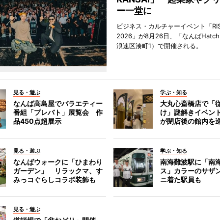
ー一堂に
ビジネス・カルチャーイベント「RISE 
2026」が8月26日、「なんばHat
浪速区湊町1）で開催される。
見る・遊ぶ
学ぶ・知る
なんば高島屋でバラエティー
大丸心斎橋店で「
番組「プレバト」展覧会 作
け」謎解きイベント
品450点超展示
が閉店後の館内を
見る・遊ぶ
学ぶ・知る
なんばウォークに「ひまわり
南海難波駅に「南
ガーデン」 リラックマ、す
ス」カラーのサザ
みっコぐらしコラボ装飾も
ニ着た駅員も
見る・遊ぶ