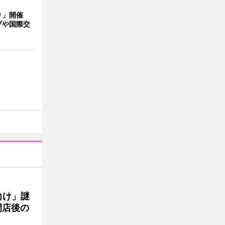
り」開催
ブや国際交
向け」謎
閉店後の