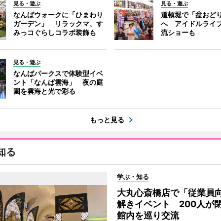
見る・遊ぶ
見る・遊ぶ
なんばウォークに「ひまわり
道頓堀で「盆おど
ガーデン」 リラックマ、す
へ アイドルライ
みっコぐらしコラボ装飾も
流ショーも
見る・遊ぶ
なんばパークスで体験型イベ
ント「なんば雲海」 夜の庭
園を雲海と光で彩る
もっと見る
知る
学ぶ・知る
大丸心斎橋店で「従業員
解きイベント 200人が
館内を巡り交流