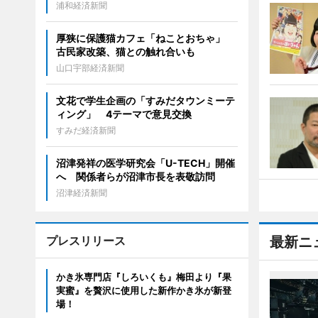
浦和経済新聞
厚狭に保護猫カフェ「ねことおちゃ」
古民家改築、猫との触れ合いも
山口宇部経済新聞
文花で学生企画の「すみだタウンミーテ
ィング」 4テーマで意見交換
すみだ経済新聞
沼津発祥の医学研究会「U-TECH」開催
へ 関係者らが沼津市長を表敬訪問
沼津経済新聞
プレスリリース
最新ニ
かき氷専門店『しろいくも』梅田より『果
実蜜』を贅沢に使用した新作かき氷が新登
場！