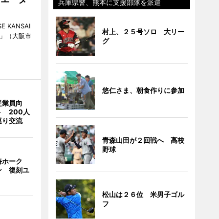
兵庫県警、熊本に支援部隊を派遣
KANSAI
村上、２５号ソロ 大リー
ch」（大阪市
グ
悠仁さま、朝食作りに参加
従業員向
 200人
巡り交流
青森山田が２回戦へ 高校
野球
海ホーク
ン 復刻ユ
松山は２６位 米男子ゴル
フ