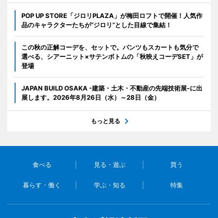
POP UP STORE「ジロリPLAZA」が梅田ロフトで開催！人気作
品のキャラクターたちが“ジロリ”とした目線で集結！
この秋の正解コーデを、セットで。パンツもスカートも気分で
選べる、シアーニット×サテンボトムの「秋映えコーデSET」が
登場
JAPAN BUILD OSAKA -建築・土木・不動産の先端技術展-に出
展します。2026年8月26日（水）～28日（金）
もっと見る
食べる
見る・遊ぶ
買う
暮らす・働く
学ぶ・知る
特集