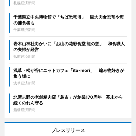
札幌経済新聞
千葉県立中央博物館で「ちば恐竜博」 巨大肉食恐竜や海
の捕食者も
千葉経済新聞
岩木山神社向かいに「お山の花彩食堂 龍の憩」 和食職人
の夫婦が経営
弘前経済新聞
浅草・松が谷にニットカフェ「ito-mori」 編み物好きが
集う場に
浅草経済新聞
北習志野の老舗精肉店「鳥吉」が創業170周年 幕末から
続くのれん守る
船橋経済新聞
プレスリリース