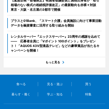
【緊急企画・会場限定】有識者会議委員と国税出身者が「取引
相場のない株式の相続税評価改正」の最新動向を赤裸々対談
東京・大阪・名古屋の3都市で開催
プラスと01Bank、「スマート介護」会員施設に向けて事業活動
データを融資審査に活用する取り組みを開始
レンタルサーバー『エックスサーバー』23周年の感謝を込めて
―― 応募者全員に「Vポイント 100ポイント」をプレゼン
ト！「AQUOS 43V型液晶テレビ」などの豪華賞品が当たるキ
ャンペーンを開催！
もっと見る
食べる
見る・遊ぶ
買う
暮らす・働く
学ぶ・知る
特集