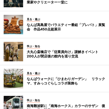
業家やクリエーター一堂に
見る・遊ぶ
なんば高島屋でバラエティー番組「プレバト」展覧
会 作品450点超展示
学ぶ・知る
大丸心斎橋店で「従業員向け」謎解きイベント
200人が閉店後の館内を巡り交流
見る・遊ぶ
なんばウォークに「ひまわりガーデン」 リラック
マ、すみっコぐらしコラボ装飾も
学ぶ・知る
南海難波駅に「南海ホークス」カラーのサザン 復