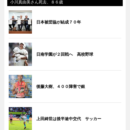
小川真由美さん死去、８６歳
日本被団協が結成７０年
日南学園が２回戦へ 高校野球
後藤大樹、４００障害で銀
上田綺世は後半途中交代 サッカー