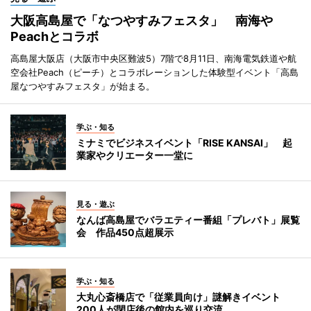
大阪高島屋で「なつやすみフェスタ」 南海や
Peachとコラボ
高島屋大阪店（大阪市中央区難波5）7階で8月11日、南海電気鉄道や航
空会社Peach（ピーチ）とコラボレーションした体験型イベント「高島
屋なつやすみフェスタ」が始まる。
学ぶ・知る
ミナミでビジネスイベント「RISE KANSAI」 起
業家やクリエーター一堂に
見る・遊ぶ
なんば高島屋でバラエティー番組「プレバト」展覧
会 作品450点超展示
学ぶ・知る
大丸心斎橋店で「従業員向け」謎解きイベント
200人が閉店後の館内を巡り交流