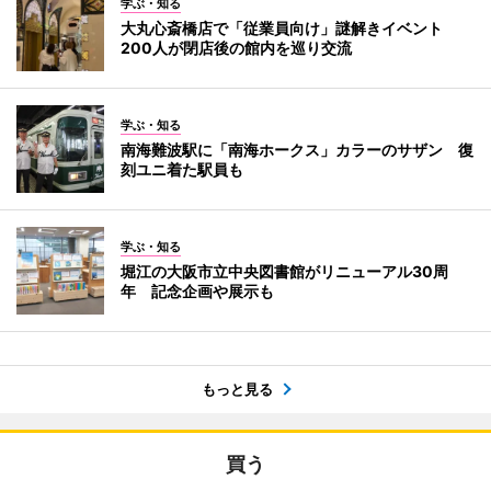
学ぶ・知る
大丸心斎橋店で「従業員向け」謎解きイベント
200人が閉店後の館内を巡り交流
学ぶ・知る
南海難波駅に「南海ホークス」カラーのサザン 復
刻ユニ着た駅員も
学ぶ・知る
堀江の大阪市立中央図書館がリニューアル30周
年 記念企画や展示も
もっと見る
買う