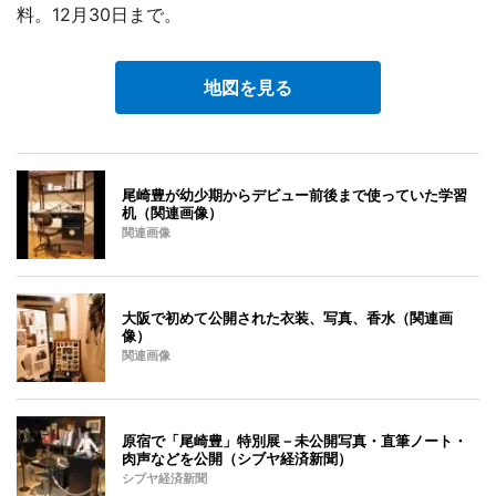
料。12月30日まで。
地図を見る
尾崎豊が幼少期からデビュー前後まで使っていた学習
机（関連画像）
関連画像
大阪で初めて公開された衣装、写真、香水（関連画
像）
関連画像
原宿で「尾崎豊」特別展－未公開写真・直筆ノート・
肉声などを公開（シブヤ経済新聞）
シブヤ経済新聞