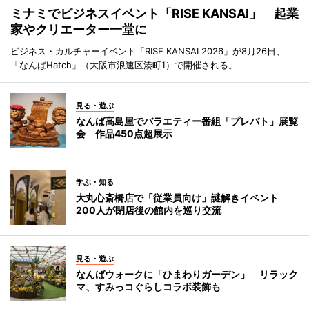
ミナミでビジネスイベント「RISE KANSAI」 起業
家やクリエーター一堂に
ビジネス・カルチャーイベント「RISE KANSAI 2026」が8月26日、
「なんばHatch」（大阪市浪速区湊町1）で開催される。
見る・遊ぶ
なんば高島屋でバラエティー番組「プレバト」展覧
会 作品450点超展示
学ぶ・知る
大丸心斎橋店で「従業員向け」謎解きイベント
200人が閉店後の館内を巡り交流
見る・遊ぶ
なんばウォークに「ひまわりガーデン」 リラック
マ、すみっコぐらしコラボ装飾も