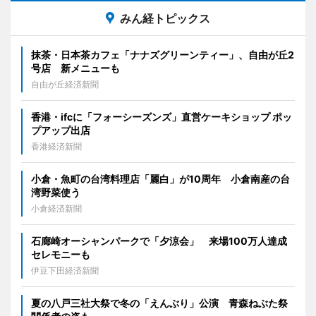
みん経トピックス
抹茶・日本茶カフェ「ナナズグリーンティー」、自由が丘2
号店 新メニューも
自由が丘経済新聞
香港・ifcに「フォーシーズンズ」直営ケーキショップ ポッ
プアップ出店
香港経済新聞
小倉・魚町の台湾料理店「麗白」が10周年 小倉南産の台
湾野菜使う
小倉経済新聞
石廊崎オーシャンパークで「夕涼会」 来場100万人達成
セレモニーも
伊豆下田経済新聞
夏の八戸三社大祭で冬の「えんぶり」公演 青森ねぶた祭