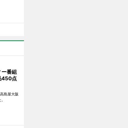
ィー番組
450点
、高島屋大阪
た。