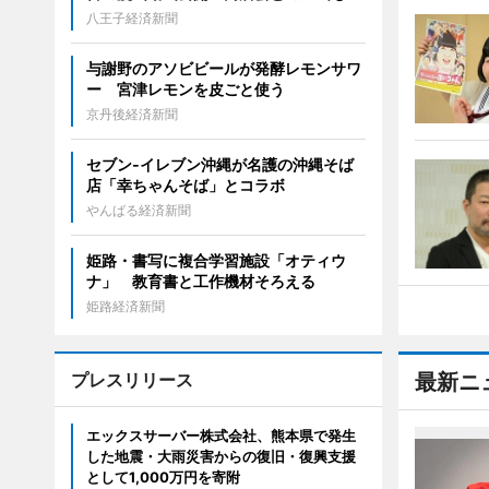
八王子経済新聞
与謝野のアソビビールが発酵レモンサワ
ー 宮津レモンを皮ごと使う
京丹後経済新聞
セブン‐イレブン沖縄が名護の沖縄そば
店「幸ちゃんそば」とコラボ
やんばる経済新聞
姫路・書写に複合学習施設「オティウ
ナ」 教育書と工作機材そろえる
姫路経済新聞
プレスリリース
最新ニ
エックスサーバー株式会社、熊本県で発生
した地震・大雨災害からの復旧・復興支援
として1,000万円を寄附