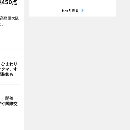
450点
もっと見る
、高島屋大阪
た。
「ひまわり
ックマ、す
ボ装飾も
り」開催
ブや国際交