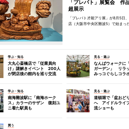
「プレバト」展覧会 作品
超展示
「プレバト才能アリ展」が8月5日
店（大阪市中央区難波5）で始まっ
学ぶ・知る
見る・遊ぶ
大丸心斎橋店で「従業員向
なんばウォークに
け」謎解きイベント 200人
ガーデン」 リラ
が閉店後の館内を巡り交流
みっコぐらしコラ
学ぶ・知る
見る・遊ぶ
南海難波駅に「南海ホーク
道頓堀で「盆おど
ス」カラーのサザン 復刻ユ
へ アイドルライ
ニ着た駅員も
流ショーも
買う