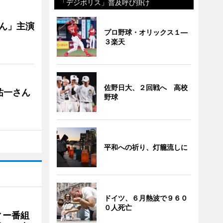
「デジポリス」普及呼び掛け
ゃん」主演
プロ野球・オリックス１―
３楽天
佐野日大、２回戦へ 高校
祐一さん
野球
平和への祈り、灯籠流しに
ドイツ、６月熱波で９６０
０人死亡
ィー番組