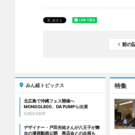
前の
みん経トピックス
特集
北広島で沖縄フェス開催へ
MONGOL800、DA PUMPら出演
札幌経済新聞
デザイナー・戸田光祐さんが八王子が舞
台の漫画動画公開 商店会との企画も