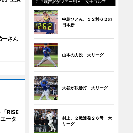
２２歳吉沢がツアー初Ｖ 女子ゴルフ
中島ひとみ、１２秒６２の
日本新
祐一さん
山本の力投 大リーグ
大谷が決勝打 大リーグ
RISE
村上、２戦連発２６号 大
リエータ
リーグ