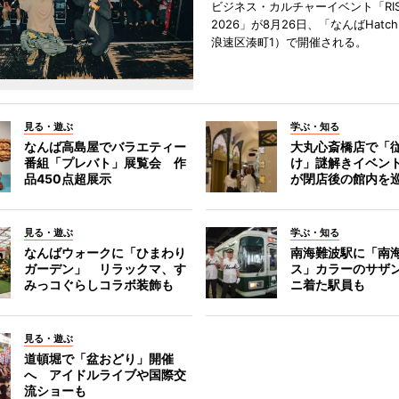
ビジネス・カルチャーイベント「RISE 
2026」が8月26日、「なんばHat
浪速区湊町1）で開催される。
見る・遊ぶ
学ぶ・知る
なんば高島屋でバラエティー
大丸心斎橋店で「
番組「プレバト」展覧会 作
け」謎解きイベント
品450点超展示
が閉店後の館内を
見る・遊ぶ
学ぶ・知る
なんばウォークに「ひまわり
南海難波駅に「南
ガーデン」 リラックマ、す
ス」カラーのサザ
みっコぐらしコラボ装飾も
ニ着た駅員も
見る・遊ぶ
道頓堀で「盆おどり」開催
へ アイドルライブや国際交
流ショーも