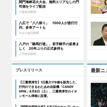
関門海峡花火大会、無料エリアなしの門
司側をライブ配信
小倉経済新聞
八広で「八八祭り」 1500人が提灯行
列、多幸アートも
すみだ経済新聞
八戸の「騎馬打毬」、若手騎手の姿勇ま
しく 20年ぶりの正式参拝も
八戸経済新聞
プレスリリース
最新ニ
【三重県津市】1日最大176個を販売した、
行列のできるわたあめ自販機「CANDY
SPIN」8月8日（土）、三重県津市のイオ
ンモール津南に設置。
【関西外国語大学】8月2日のオープンキャ