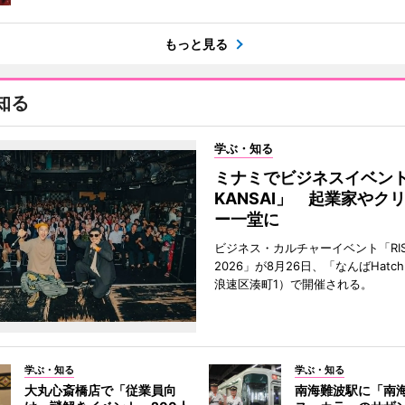
もっと見る
知る
学ぶ・知る
ミナミでビジネスイベント「
KANSAI」 起業家やク
ー一堂に
ビジネス・カルチャーイベント「RISE 
2026」が8月26日、「なんばHat
浪速区湊町1）で開催される。
学ぶ・知る
学ぶ・知る
大丸心斎橋店で「従業員向
南海難波駅に「南