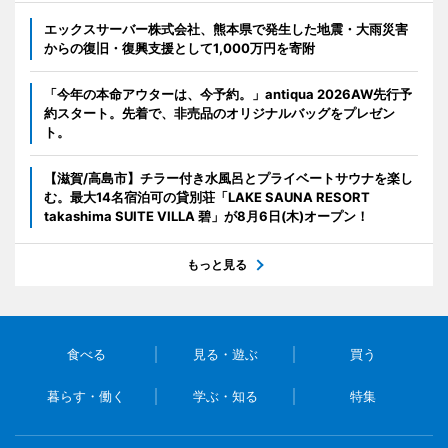
エックスサーバー株式会社、熊本県で発生した地震・大雨災害
からの復旧・復興支援として1,000万円を寄附
「今年の本命アウターは、今予約。」antiqua 2026AW先行予
約スタート。先着で、非売品のオリジナルバッグをプレゼン
ト。
【滋賀/高島市】チラー付き水風呂とプライベートサウナを楽し
む。最大14名宿泊可の貸別荘「LAKE SAUNA RESORT
takashima SUITE VILLA 碧」が8月6日(木)オープン！
もっと見る
食べる
見る・遊ぶ
買う
暮らす・働く
学ぶ・知る
特集