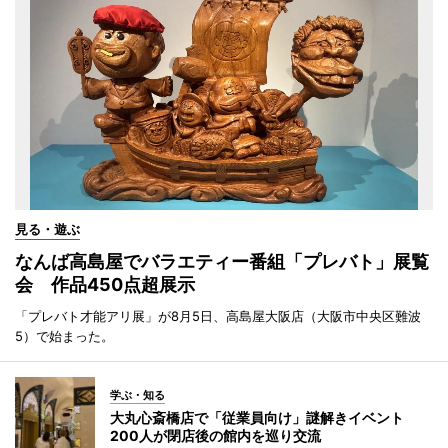
見る・遊ぶ
なんば高島屋でバラエティー番組「プレバト」展覧
会 作品450点超展示
「プレバト才能アリ展」が8月5日、高島屋大阪店（大阪市中央区難波
5）で始まった。
学ぶ・知る
大丸心斎橋店で「従業員向け」謎解きイベント
200人が閉店後の館内を巡り交流