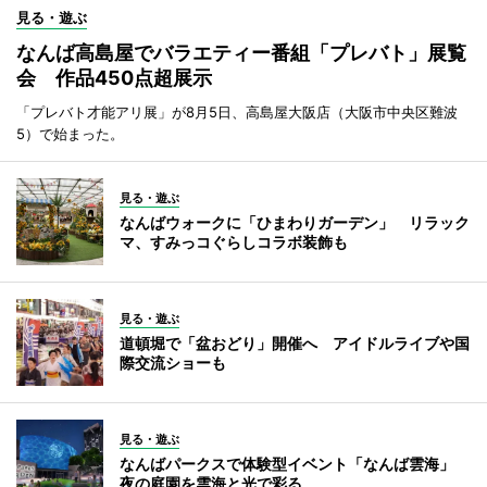
見る・遊ぶ
なんば高島屋でバラエティー番組「プレバト」展覧
会 作品450点超展示
「プレバト才能アリ展」が8月5日、高島屋大阪店（大阪市中央区難波
5）で始まった。
見る・遊ぶ
なんばウォークに「ひまわりガーデン」 リラック
マ、すみっコぐらしコラボ装飾も
見る・遊ぶ
道頓堀で「盆おどり」開催へ アイドルライブや国
際交流ショーも
見る・遊ぶ
なんばパークスで体験型イベント「なんば雲海」
夜の庭園を雲海と光で彩る