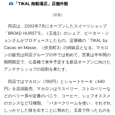
「TIKAL 南船場店」店舗外観
［広告］
同店は、2002年7月にオープンしたスイーツショップ
「BROAD HURST'S」（玉造2）のシェフ、ピーター・ジ
ョンさんがプロデュースしたもの。淀屋橋の「TIKAL by
Cacao en Masse」（伏見町3）の姉妹店となる。マカロ
ンの販売は同店グループの中では初めて。営業は半年間の
期間限定で、心斎橋で来年予定する新店オープンに向けた
アンテナシッョプの役割を果たす。
同店ではマカロン（190円）とショートケーキ（440
円）を店頭販売。マカロンはラスベリー、ストロベリーな
どのベリー系や定番のバニラ、コーヒー、シェフオススメ
のカシスなど12種類。「バタークリームを使い、それぞれ
しっかりした味を出すことに努めた。玉造で作ったものを