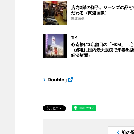
店内2階の様子。ジーンズの品ぞ
だわる（関連画像）
関連画像
買う
心斎橋に3店舗目の「H&M」－
コ跡地に国内最大規模で来春出店
経済新聞）
Double j
前の