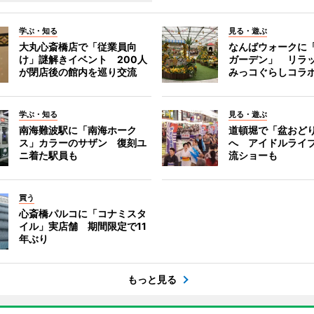
学ぶ・知る
見る・遊ぶ
大丸心斎橋店で「従業員向
なんばウォークに
け」謎解きイベント 200人
ガーデン」 リラ
が閉店後の館内を巡り交流
みっコぐらしコラ
学ぶ・知る
見る・遊ぶ
南海難波駅に「南海ホーク
道頓堀で「盆おど
ス」カラーのサザン 復刻ユ
へ アイドルライ
ニ着た駅員も
流ショーも
買う
心斎橋パルコに「コナミスタ
イル」実店舗 期間限定で11
年ぶり
もっと見る