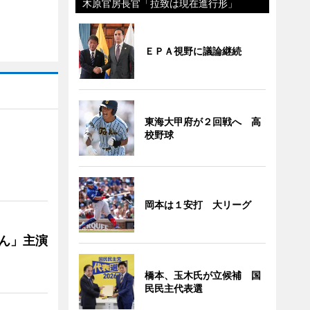
木原官房長官「拉致は現在進行形」
ＥＰＡ視野に議論継続
東海大甲府が２回戦へ 高
校野球
岡本は１安打 大リーグ
ゃん」主演
橋本、玉木氏が立候補 国
民民主代表選