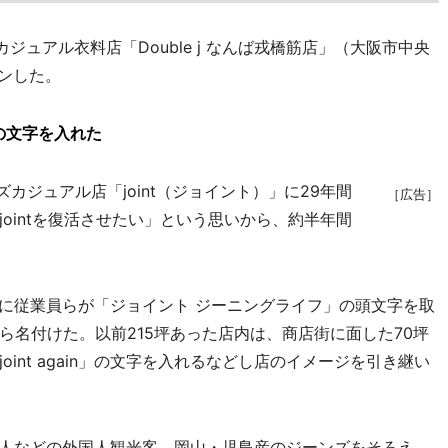
ュアル衣料店「Double j なんば戎橋筋店」（大阪市中央
ンした。
」の文字を入れた
カジュアル店「joint（ジョイント）」に29年間
［広告］
ointを復活させたい」という思いから、約半年間
時代に従業員らが「ジョイント ジーニングライフ」の頭文字を取
ら名付けた。以前215坪あった店内は、商店街に面した70坪
int again」の文字を入れるなどし店のイメージを引き継い
国人などの外国人観光客。岡山・児島産のジーンズをそろえ、