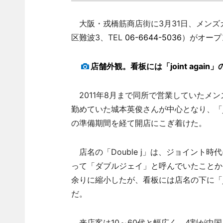
大阪・戎橋筋商店街に3月31日、メンズカジ
区難波3、TEL
06-6644-5036
）がオープ
店舗外観。看板には「joint again
2011年8月まで同所で営業していたメンズ
勤めていた城本英俊さんが中心となり、「j
の準備期間を経て開店にこぎ着けた。
店名の「Double j」は、ジョイント
って「ダブルジェイ」と呼んでいたことか
余りに縮小したが、看板には店名の下に「jo
だ。
来店客は10～60代と幅広く、4割が中