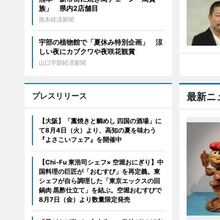
族」 県内2店舗目
熊本経済新聞
宇部の植物館で「夏休み特別企画」 涼
しい夜にカブクワや夜咲花観賞
山口宇部経済新聞
プレスリリース
最新ニ
【大阪】「藁焼きと鯛めし 四国の酒場」に
て8月4日（火）より、高知の夏を味わう
『よさこいフェア』を開催中
【Chi-Fu 東浩司シェフ× 空堀おにぎり】中
国料理の巨匠が「おむすび」を再定義。東
シェフが自ら調理した「東京エックスの回
鍋肉 黒酢仕立て」を結ぶ。空堀おむすびで
8月7日（金）より数量限定発売