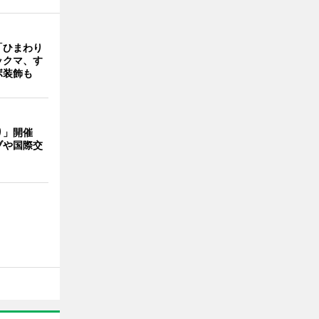
「ひまわり
ックマ、す
ボ装飾も
り」開催
ブや国際交