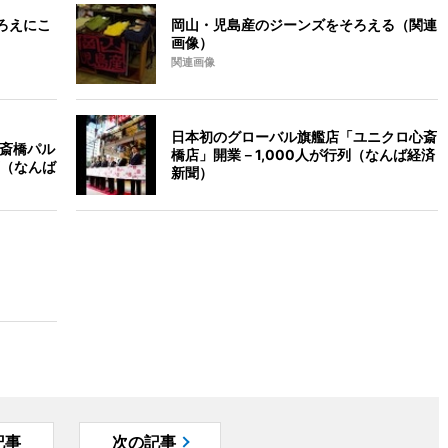
ろえにこ
岡山・児島産のジーンズをそろえる（関連
画像）
関連画像
日本初のグローバル旗艦店「ユニクロ心斎
心斎橋パル
橋店」開業－1,000人が行列（なんば経済
（なんば
新聞）
記事
次の記事