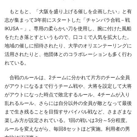
もともと、「大阪を盛り上げる催しを企画したい」と有
志が集まって3年前にスタートした「チャンバラ合戦－戦
IKUSA－」。専用の柔らかい刀を使用し、腕に付けた風船
をたたき落とすというもので、口コミで人気を拡大した。
地域の催しに招待されたり、大学のオリエンテーリングに
活用されたりと、他団体とのコラボレーションも多く行わ
れている。
合戦のルールは、2チームに分かれて片方のチーム全員
がアウトになるまで行うチーム戦や、大将を設定して大将
がアウトになった時点で敗北するルール、4チームが入り
乱れるルール、さらには自分以外の全員が敵となって最後
まで生き残ることを目指すサバイバル戦など、さまざまな
楽しみ方が設定されている。1回の戦いは3分～5分程度。
ルールを変えながら、毎回8セットほど実施。利用者の男