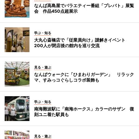
なんば高島屋でバラエティー番組「プレバト」展覧
会 作品450点超展示
学ぶ・知る
大丸心斎橋店で「従業員向け」謎解きイベント
200人が閉店後の館内を巡り交流
見る・遊ぶ
なんばウォークに「ひまわりガーデン」 リラック
マ、すみっコぐらしコラボ装飾も
学ぶ・知る
南海難波駅に「南海ホークス」カラーのサザン 復
刻ユニ着た駅員も
見る・遊ぶ