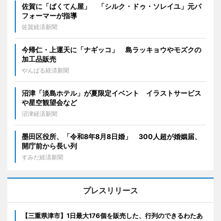
佐賀に「ばくてん屋」 「シルク・ドゥ・ソレイユ」元パ
フォーマーが指導
佐賀経済新聞
今帰仁・上運天に「ナギッコ」 島ラッキョウやモズクの
加工品販売
やんばる経済新聞
沼津「淡島ホテル」が夏限定イベント イラストサービス
や星空観望会など
沼津経済新聞
墨田区役所、「令和8年8月8日婚」 300人超が婚姻届、
開庁前から長い列
すみだ経済新聞
プレスリリース
【三重県津市】1日最大176個を販売した、行列のできるわたあ