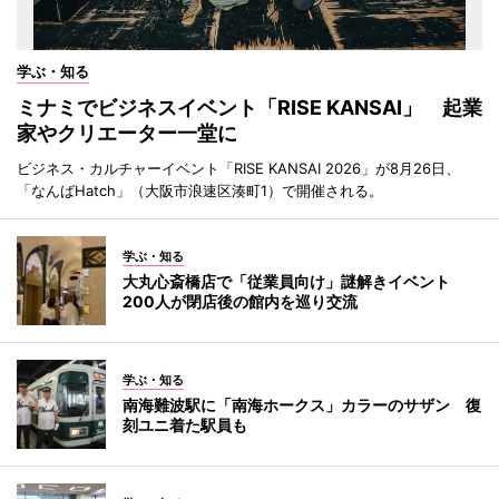
学ぶ・知る
ミナミでビジネスイベント「RISE KANSAI」 起業
家やクリエーター一堂に
ビジネス・カルチャーイベント「RISE KANSAI 2026」が8月26日、
「なんばHatch」（大阪市浪速区湊町1）で開催される。
学ぶ・知る
大丸心斎橋店で「従業員向け」謎解きイベント
200人が閉店後の館内を巡り交流
学ぶ・知る
南海難波駅に「南海ホークス」カラーのサザン 復
刻ユニ着た駅員も