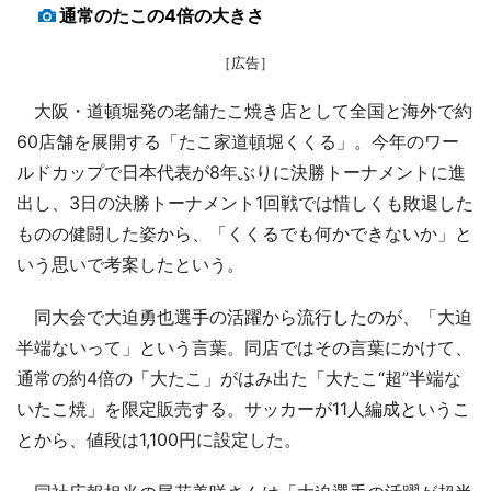
通常のたこの4倍の大きさ
［広告］
大阪・道頓堀発の老舗たこ焼き店として全国と海外で約
60店舗を展開する「たこ家道頓堀くくる」。今年のワー
ルドカップで日本代表が8年ぶりに決勝トーナメントに進
出し、3日の決勝トーナメント1回戦では惜しくも敗退した
ものの健闘した姿から、「くくるでも何かできないか」と
いう思いで考案したという。
同大会で大迫勇也選手の活躍から流行したのが、「大迫
半端ないって」という言葉。同店ではその言葉にかけて、
通常の約4倍の「大たこ」がはみ出た「大たこ“超”半端な
いたこ焼」を限定販売する。サッカーが11人編成というこ
とから、値段は1,100円に設定した。