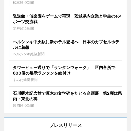
松本経済新聞
弘道館・偕楽園をゲームで再現 茨城県内企業と学生のeス
ポーツ交流戦
水戸経済新聞
ヘルシンキ中央駅に新ホテル登場へ 日本のカプセルホテ
ルに着想
ヘルシンキ経済新聞
タワービュー通りで「ランタンウォーク」 区内各所で
600個の展示ランタンを絵付け
すみだ経済新聞
石川啄木記念館で啄木の文学碑をたどる企画展 第2弾は県
内・東北の碑
盛岡経済新聞
プレスリリース