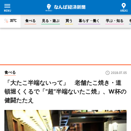
35°C
食べる
見る・遊ぶ
買う
暮らす・働く
学ぶ・知る
食べる
2018.07.05
「大たこ半端ないって」 老舗たこ焼き・道
頓堀くくるで「“超”半端ないたこ焼」、W杯の
健闘たたえ