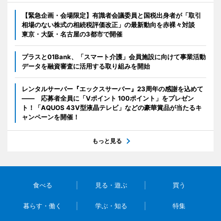
【緊急企画・会場限定】有識者会議委員と国税出身者が「取引
相場のない株式の相続税評価改正」の最新動向を赤裸々対談
東京・大阪・名古屋の3都市で開催
プラスと01Bank、「スマート介護」会員施設に向けて事業活動
データを融資審査に活用する取り組みを開始
レンタルサーバー『エックスサーバー』23周年の感謝を込めて
―― 応募者全員に「Vポイント 100ポイント」をプレゼン
ト！「AQUOS 43V型液晶テレビ」などの豪華賞品が当たるキ
ャンペーンを開催！
もっと見る
食べる
見る・遊ぶ
買う
暮らす・働く
学ぶ・知る
特集